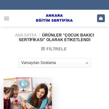
Skip
to
content
ANA SAYFA
/
ÜRÜNLER “ÇOCUK BAKICI
SERTIFIKASI” OLARAK ETIKETLENDI
FILTRELE