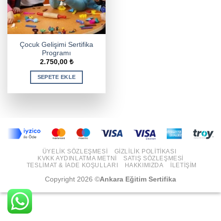
Çocuk Gelişimi Sertifika
Programı
2.750,00
₺
SEPETE EKLE
ÜYELIK SÖZLEŞMESI
GIZLILIK POLITIKASI
KVKK AYDINLATMA METNI
SATIŞ SÖZLEŞMESI
TESLIMAT & İADE KOŞULLARI
HAKKIMIZDA
İLETIŞIM
Copyright 2026 ©
Ankara Eğitim Sertifika