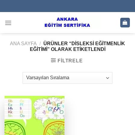
Skip
to
content
ANA SAYFA
/
ÜRÜNLER “DISLEKSI EĞITMENLIK
EĞITIMI” OLARAK ETIKETLENDI
FILTRELE