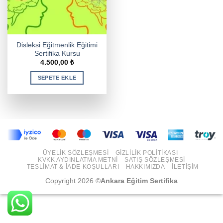
Disleksi Eğitmenlik Eğitimi
Sertifika Kursu
4.500,00
₺
SEPETE EKLE
ÜYELIK SÖZLEŞMESI
GIZLILIK POLITIKASI
KVKK AYDINLATMA METNI
SATIŞ SÖZLEŞMESI
TESLIMAT & İADE KOŞULLARI
HAKKIMIZDA
İLETIŞIM
Copyright 2026 ©
Ankara Eğitim Sertifika