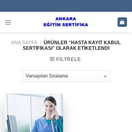
Skip
to
content
ANA SAYFA
/
ÜRÜNLER “HASTA KAYIT KABUL
SERTIFIKASI” OLARAK ETIKETLENDI
FILTRELE