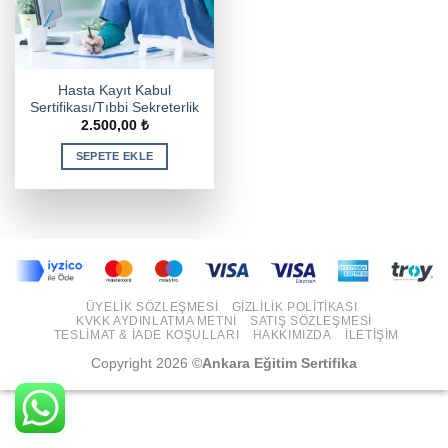
Hasta Kayıt Kabul
Sertifikası/Tıbbi Sekreterlik
2.500,00
₺
SEPETE EKLE
ÜYELIK SÖZLEŞMESI
GIZLILIK POLITIKASI
KVKK AYDINLATMA METNI
SATIŞ SÖZLEŞMESI
TESLIMAT & İADE KOŞULLARI
HAKKIMIZDA
İLETIŞIM
Copyright 2026 ©
Ankara Eğitim Sertifika