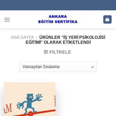
Skip
to
content
ANA SAYFA
/
ÜRÜNLER “IŞ YERI PSIKOLOJISI
EĞITIMI” OLARAK ETIKETLENDI
FILTRELE