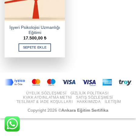
İşyeri Psikolojisi Uzmanlığı
Eğitimi
17.500,00
₺
SEPETE EKLE
ÜYELIK SÖZLEŞMESI
GIZLILIK POLITIKASI
KVKK AYDINLATMA METNI
SATIŞ SÖZLEŞMESI
TESLIMAT & İADE KOŞULLARI
HAKKIMIZDA
İLETIŞIM
Copyright 2026 ©
Ankara Eğitim Sertifika