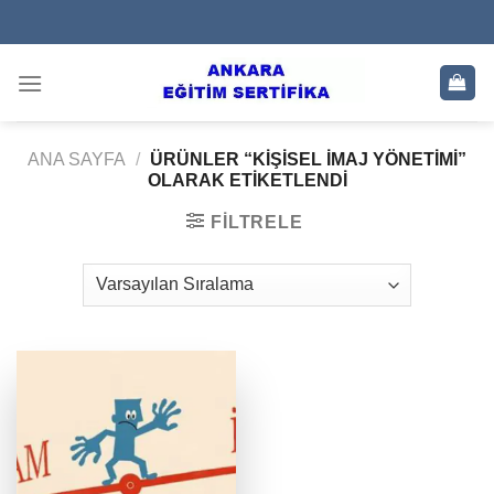
Skip
to
content
ANA SAYFA
/
ÜRÜNLER “KIŞISEL IMAJ YÖNETIMI”
OLARAK ETIKETLENDI
FILTRELE