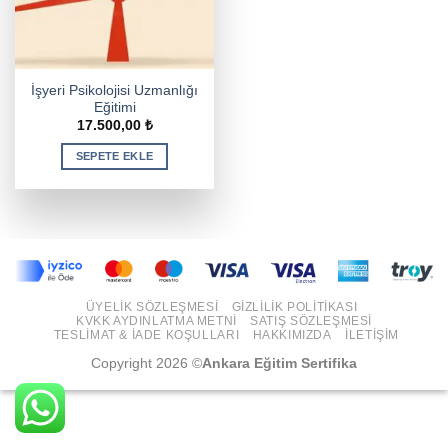
İşyeri Psikolojisi Uzmanlığı
Eğitimi
17.500,00
₺
SEPETE EKLE
ÜYELIK SÖZLEŞMESI
GIZLILIK POLITIKASI
KVKK AYDINLATMA METNI
SATIŞ SÖZLEŞMESI
TESLIMAT & İADE KOŞULLARI
HAKKIMIZDA
İLETIŞIM
Copyright 2026 ©
Ankara Eğitim Sertifika