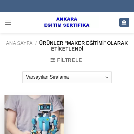
Skip
to
content
ANA SAYFA
/
ÜRÜNLER “MAKER EĞITIMI” OLARAK
ETIKETLENDI
FILTRELE