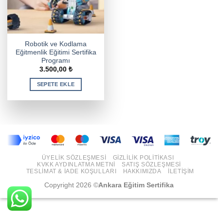
Robotik ve Kodlama
Eğitmenlik Eğitimi Sertifika
Programı
3.500,00
₺
SEPETE EKLE
ÜYELIK SÖZLEŞMESI
GIZLILIK POLITIKASI
KVKK AYDINLATMA METNI
SATIŞ SÖZLEŞMESI
TESLIMAT & İADE KOŞULLARI
HAKKIMIZDA
İLETIŞIM
Copyright 2026 ©
Ankara Eğitim Sertifika