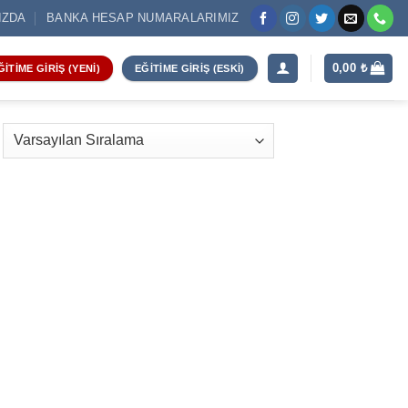
IZDA
BANKA HESAP NUMARALARIMIZ
0,00
₺
ĞITIME GIRIŞ (YENI)
EĞITIME GIRIŞ (ESKI)