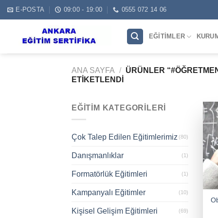
Skip
E-POSTA
09:00 - 19:00
0555 072 14 06
to
content
EĞITIMLER
KURU
ANA SAYFA
/
ÜRÜNLER “#ÖĞRETMEN
ETIKETLENDI
EĞITIM KATEGORILERI
Çok Talep Edilen Eğitimlerimiz
(80)
Danışmanlıklar
(1)
Formatörlük Eğitimleri
(1)
Kampanyalı Eğitimler
(10)
Ob
Kişisel Gelişim Eğitimleri
(69)