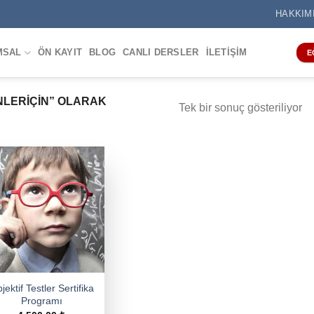
HAKKIM
MSAL
ÖN KAYIT
BLOG
CANLI DERSLER
İLETIŞIM
E
LERİÇIN” OLARAK
Tek bir sonuç gösteriliyor
jektif Testler Sertifika
Programı