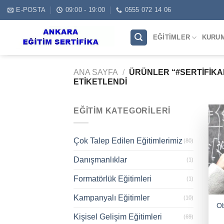
Skip
E-POSTA
09:00 - 19:00
0555 072 14 06
to
content
EĞITIMLER
KURU
ANA SAYFA
/
ÜRÜNLER “#SERTIFIK
ETIKETLENDI
EĞITIM KATEGORILERI
Çok Talep Edilen Eğitimlerimiz
(80)
Danışmanlıklar
(1)
Formatörlük Eğitimleri
(1)
Kampanyalı Eğitimler
(10)
Ob
Kişisel Gelişim Eğitimleri
(69)