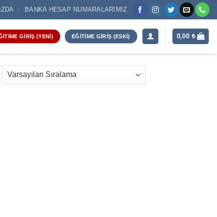
IZDA
BANKA HESAP NUMARALARIMIZ
0,00
₺
ĞITIME GIRIŞ (YENI)
EĞITIME GIRIŞ (ESKI)