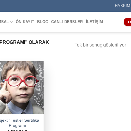
HAKKIM
MSAL
ÖN KAYIT
BLOG
CANLI DERSLER
İLETIŞIM
E
APROGRAMI” OLARAK
Tek bir sonuç gösteriliyor
jektif Testler Sertifika
Programı