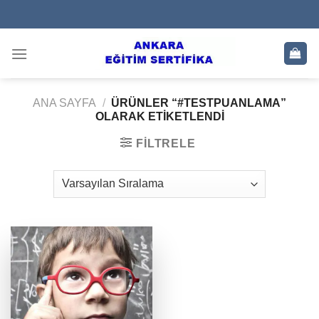
Skip
to
content
ANA SAYFA
/
ÜRÜNLER “#TESTPUANLAMA”
OLARAK ETIKETLENDI
FILTRELE