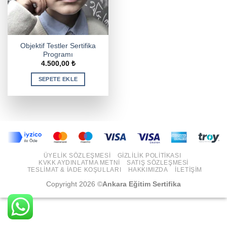
Objektif Testler Sertifika
Programı
4.500,00
₺
SEPETE EKLE
ÜYELIK SÖZLEŞMESI
GIZLILIK POLITIKASI
KVKK AYDINLATMA METNI
SATIŞ SÖZLEŞMESI
TESLIMAT & İADE KOŞULLARI
HAKKIMIZDA
İLETIŞIM
Copyright 2026 ©
Ankara Eğitim Sertifika