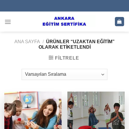
Skip
to
content
ANA SAYFA
/
ÜRÜNLER “UZAKTAN EĞITIM”
OLARAK ETIKETLENDI
FILTRELE