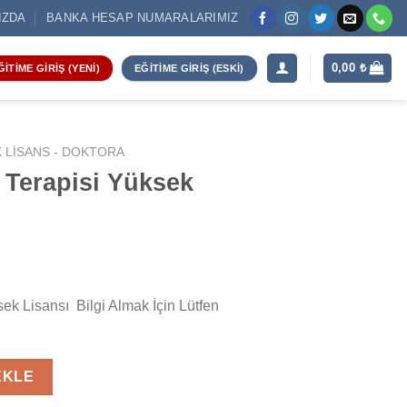
IZDA
BANKA HESAP NUMARALARIMIZ
0,00
₺
ĞITIME GIRIŞ (YENI)
EĞITIME GIRIŞ (ESKI)
K LISANS - DOKTORA
 Terapisi Yüksek
ek Lisansı Bilgi Almak İçin Lütfen
k Lisansı adet
EKLE