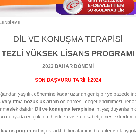
ILENDIRME
DİL VE KONUŞMA TERAPİSİ
TEZLİ YÜKSEK LİSANS PROGRAMI
2023 BAHAR DÖNEMİ
SON BAŞVURU TARİHİ:2024
ğandan yaşlılık dönemine kadar uzanan geniş bir yelpazede in
 ve yutma bozuklukları
nın önlenmesi, değerlendirilmesi, reha
r meslek dalıdır.
Dil ve konuşma terapisi
ne ihtiyaç duyanların
n dünyada en çok tercih edilen ve en rekabetçi mesleklerden bir
 lisans programı
birçok farklı bilim alanının bütünlenerek uygula