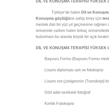
DİL VE KONUŞMA TERAPİSİ YÜKSEK 
Türkiye’de halen
Dil ve Konuşma
Konuşma güçlüğü
ne sahip birey için
ter
meslek dalı bir yüz yıl geçmesine rağmen 
üniversite varken halen birkaç üniversited
bulunması bu alanda büyük bir açık bırakmı
DİL VE KONUŞMA TERAPİSİ YÜKSEK 
Başvuru Formu (Başvuru Formu merkez t
Lisans diploması aslı ve fotokopisi
Lisans not çizelgesinin (Transkript) fo
Dört adet vesikalık fotoğraf
Kimlik Fotokopisi