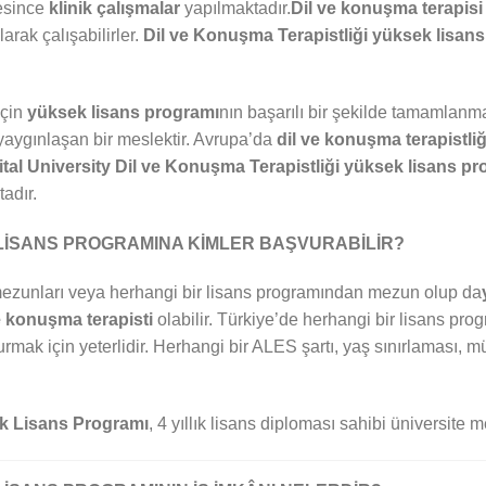
resince
klinik çalışmalar
yapılmaktadır.
Dil ve konuşma terapisi
arak çalışabilirler.
Dil ve Konuşma Terapistliği yüksek lisan
için
yüksek lisans programı
nın başarılı bir şekilde tamamlanma
aygınlaşan bir meslektir. Avrupa’da
dil ve konuşma terapistliğ
tal University
Dil ve Konuşma Terapistliği
yüksek lisans pr
adır.
 LİSANS PROGRAMINA KİMLER BAŞVURABİLİR?
ezunları veya herhangi bir lisans programından mezun olup da
e konuşma terapisti
olabilir. Türkiye’de herhangi bir lisans p
rmak için yeterlidir. Herhangi bir ALES şartı, yaş sınırlaması,
k Lisans Programı
, 4 yıllık lisans diploması sahibi üniversite 