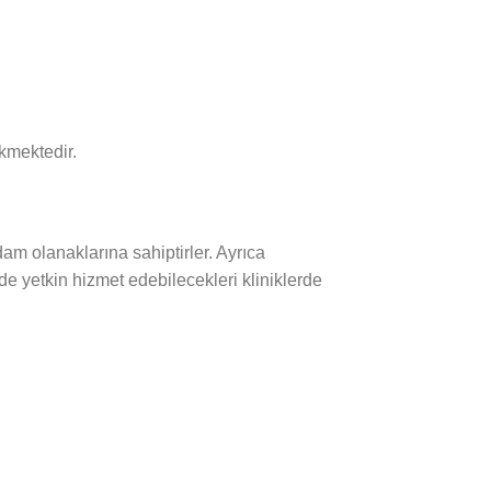
kmektedir.
am olanaklarına sahiptirler. Ayrıca
nde yetkin hizmet edebilecekleri kliniklerde