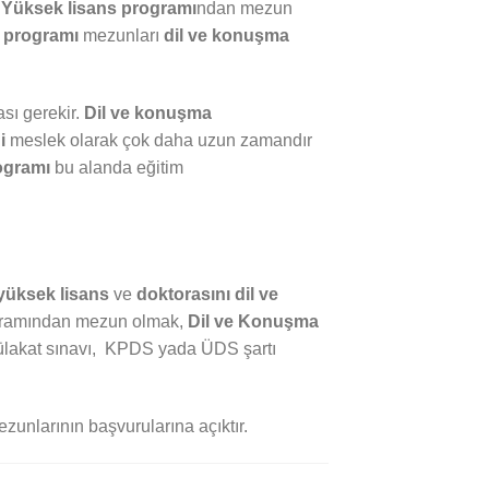
 Yüksek lisans programı
ndan mezun
s programı
mezunları
dil ve konuşma
sı gerekir.
Dil ve konuşma
i
meslek olarak çok daha uzun zamandır
ogramı
bu alanda eğitim
yüksek lisans
ve
doktorasını
dil ve
rogramından mezun olmak,
Dil ve Konuşma
 mülakat sınavı, KPDS yada ÜDS şartı
mezunlarının başvurularına açıktır.