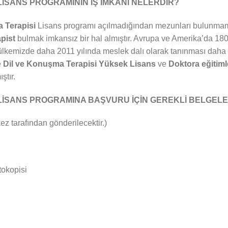
LİSANS PROGRAMININ İŞ İMKÂNI NELERDİR?
 Terapisi
Lisans programı açılmadığından mezunları bulunmama
apist
bulmak imkansız bir hal almıştır. Avrupa ve Amerika’da 180
ülkemizde daha 2011 yılında meslek dalı olarak tanınması daha 
e
Dil ve Konuşma Terapisi
Yüksek Lisans
ve
Doktora eğitiml
ştır.
LİSANS PROGRAMINA BAŞVURU İÇİN GEREKLİ BELGELE
arafından gönderilecektir.)
tokopisi