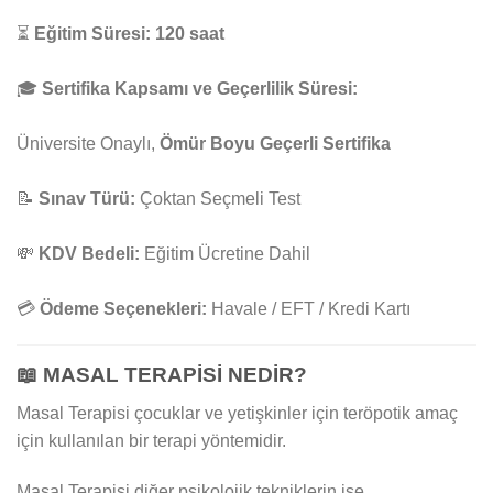
⏳
Eğitim Süresi:
120 saat
🎓
Sertifika Kapsamı ve Geçerlilik Süresi:
Üniversite Onaylı,
Ömür Boyu Geçerli Sertifika
📝
Sınav Türü:
Çoktan Seçmeli Test
💸
KDV Bedeli:
Eğitim Ücretine Dahil
💳
Ödeme Seçenekleri:
Havale / EFT / Kredi Kartı
📖
MASAL TERAPİSİ NEDİR?
Masal Terapisi çocuklar ve yetişkinler için teröpotik amaç
için kullanılan bir terapi yöntemidir.
Masal Terapisi diğer psikolojik tekniklerin işe