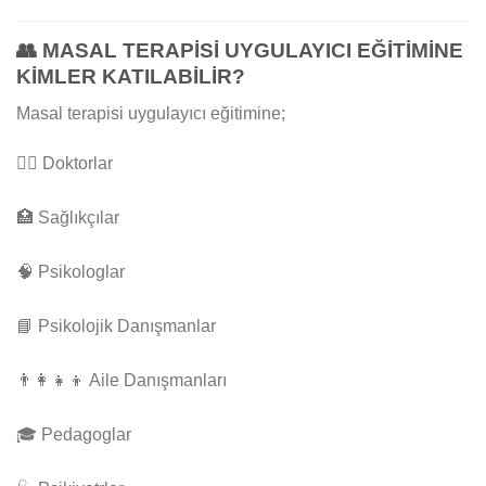
👥
MASAL TERAPİSİ UYGULAYICI EĞİTİMİNE
KİMLER KATILABİLİR?
Masal terapisi uygulayıcı eğitimine;
👨‍⚕️ Doktorlar
🏥 Sağlıkçılar
🧠 Psikologlar
📘 Psikolojik Danışmanlar
👨‍👩‍👧‍👦 Aile Danışmanları
🎓 Pedagoglar