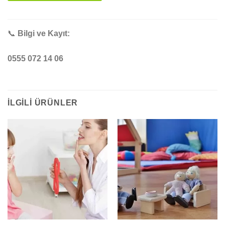
This
field
📞
Bilgi ve Kayıt:
should
be
0555 072 14 06
left
blank
İLGILI ÜRÜNLER