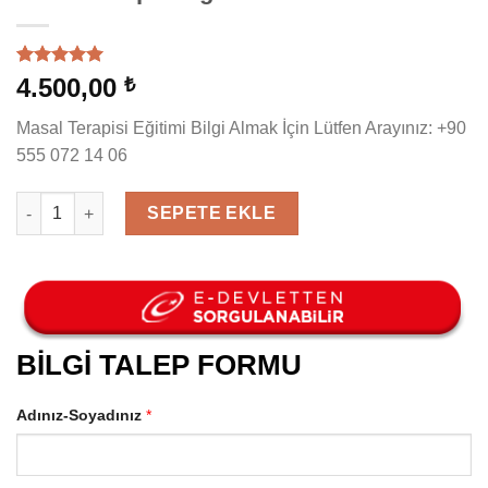
6
müşteri
4.500,00
₺
puanına
dayanarak
Masal Terapisi Eğitimi Bilgi Almak İçin Lütfen Arayınız: +90
5 üzerinden
5.00
puan
555 072 14 06
aldı
Masal Terapisi Eğitimi adet
SEPETE EKLE
BİLGİ TALEP FORMU
Adınız-Soyadınız
*