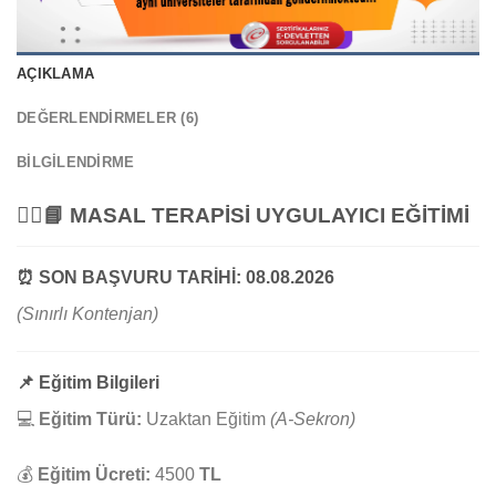
AÇIKLAMA
DEĞERLENDIRMELER (6)
BILGILENDIRME
🧚‍♀️📘
MASAL TERAPİSİ UYGULAYICI EĞİTİMİ
⏰
SON BAŞVURU TARİHİ:
08.08.2026
(Sınırlı Kontenjan)
📌
Eğitim Bilgileri
💻
Eğitim Türü:
Uzaktan Eğitim
(A-Sekron)
💰
Eğitim Ücreti:
4500
TL