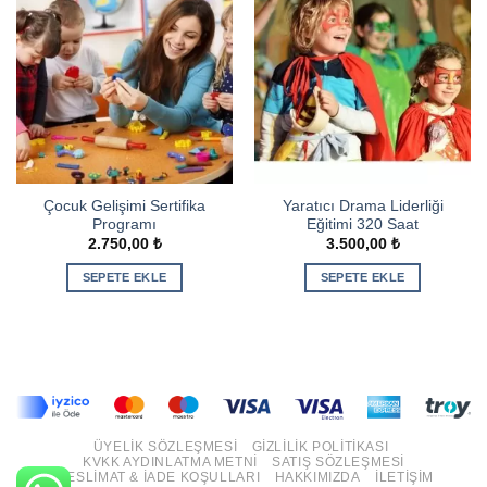
Çocuk Gelişimi Sertifika
Yaratıcı Drama Liderliği
Programı
Eğitimi 320 Saat
2.750,00
₺
3.500,00
₺
SEPETE EKLE
SEPETE EKLE
ÜYELIK SÖZLEŞMESI
GIZLILIK POLITIKASI
KVKK AYDINLATMA METNI
SATIŞ SÖZLEŞMESI
TESLIMAT & İADE KOŞULLARI
HAKKIMIZDA
İLETIŞIM