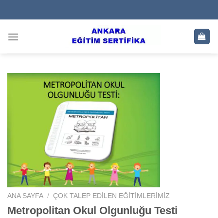
Skip
to
content
ANA SAYFA
/
ÇOK TALEP EDILEN EĞITIMLERIMIZ
Metropolitan Okul Olgunluğu Testi