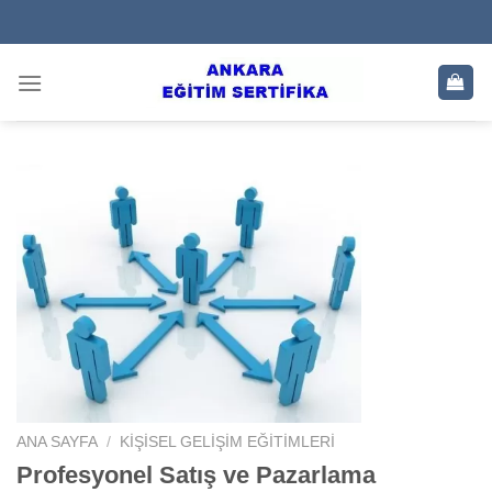
Skip
to
content
ANA SAYFA
/
KIŞISEL GELIŞIM EĞITIMLERI
Profesyonel Satış ve Pazarlama