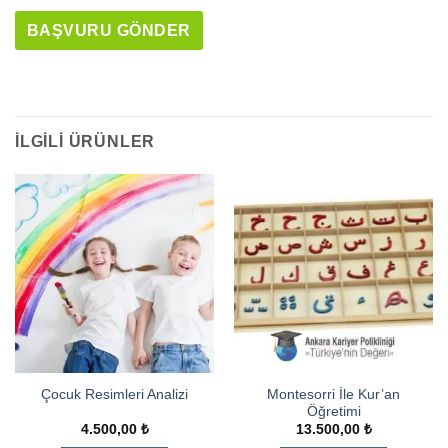
BAŞVURU GÖNDER
This
field
should
İLGILI ÜRÜNLER
be
left
blank
Montesorri İle Kur’an
Çocuk Resimleri Analizi
Öğretimi
4.500,00
₺
13.500,00
₺