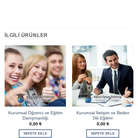
should
be
left
blank
İLGILI ÜRÜNLER
Kurumsal Öğrenci ve Eğitim
Kurumsal İletişim ve Beden
Danışmanlığı
Dili Eğitimi
0,00
₺
0,00
₺
SEPETE EKLE
SEPETE EKLE