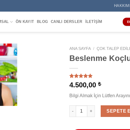
HAKKIM
MSAL
ÖN KAYIT
BLOG
CANLI DERSLER
İLETIŞIM
E
ANA SAYFA
/
ÇOK TALEP EDIL
Beslenme Koçlu
4
müşteri
4.500,00
₺
puanına
dayanarak
Bilgi Almak İçin Lütfen Arayı
5 üzerinden
5.00
puan
aldı
Beslenme Koçluğu Eğitimi ade
SEPETE 