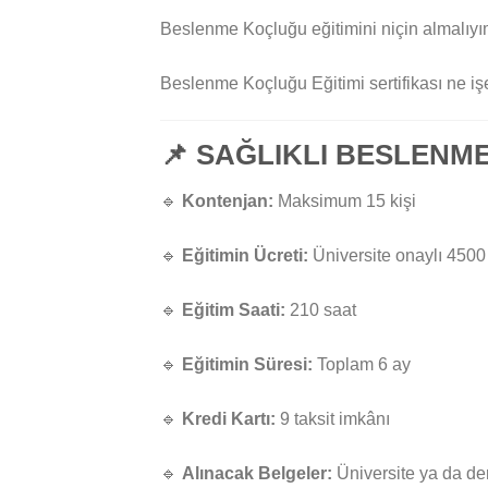
Beslenme Koçluğu eğitimini niçin almalıyı
Beslenme Koçluğu Eğitimi sertifikası ne iş
📌
SAĞLIKLI BESLENME
🔹
Kontenjan:
Maksimum 15 kişi
🔹
Eğitimin Ücreti:
Üniversite onaylı 4500
🔹
Eğitim Saati:
210 saat
🔹
Eğitimin Süresi:
Toplam 6 ay
🔹
Kredi Kartı:
9 taksit imkânı
🔹
Alınacak Belgeler:
Üniversite ya da der