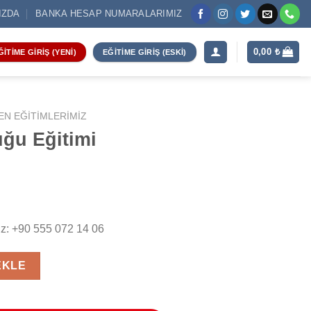
IZDA
BANKA HESAP NUMARALARIMIZ
0,00
₺
ĞITIME GIRIŞ (YENI)
EĞITIME GIRIŞ (ESKI)
EN EĞITIMLERIMIZ
ğu Eğitimi
nız: +90 555 072 14 06
t
EKLE