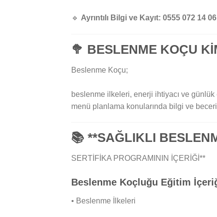
🔹
Ayrıntılı Bilgi ve Kayıt:
0555 072 14 06
🥦
BESLENME KOÇU Kİ
Beslenme Koçu;
beslenme ilkeleri, enerji ihtiyacı ve günl
menü planlama konularında bilgi ve beceriy
📚 **SAĞLIKLI BESLE
SERTİFİKA PROGRAMININ İÇERİĞİ**
Beslenme Koçluğu Eğitim İçeriğ
• Beslenme İlkeleri