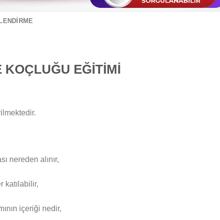
ILENDIRME
 KOÇLUĞU EĞİTİMİ
rilmektedir.
sı nereden alınır,
katılabilir,
nın içeriği nedir,