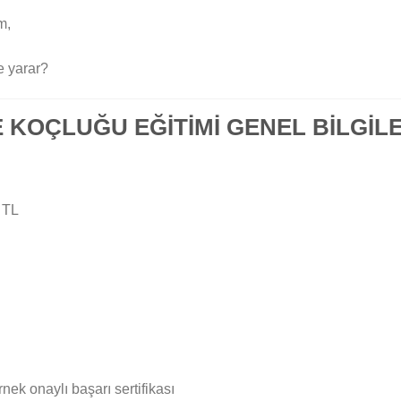
m,
e yarar?
 KOÇLUĞU EĞİTİMİ GENEL BİLGİL
 TL
nek onaylı başarı sertifikası