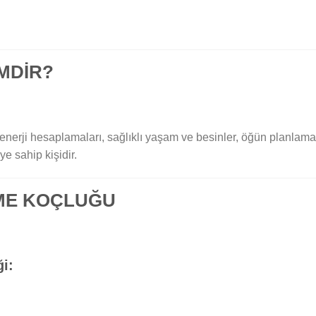
MDİR?
ük enerji hesaplamaları, sağlıklı yaşam ve besinler, öğün planla
e sahip kişidir.
NME KOÇLUĞU
i: