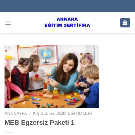
Skip
to
content
ANA SAYFA
/
KIŞISEL GELIŞIM EĞITIMLERI
MEB Egzersiz Paketi 1