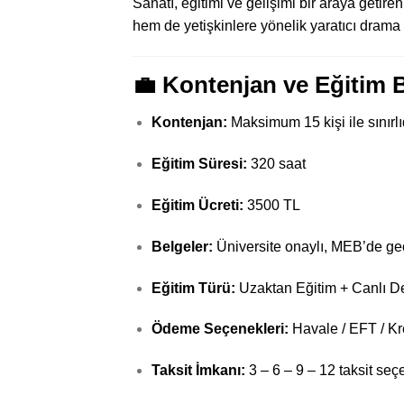
Sanatı, eğitimi ve gelişimi bir araya getire
hem de yetişkinlere yönelik yaratıcı drama 
💼 Kontenjan ve Eğitim Bi
Kontenjan:
Maksimum 15 kişi ile sınırlı
Eğitim Süresi:
320 saat
Eğitim Ücreti:
3500 TL
Belgeler:
Üniversite onaylı, MEB’de geçe
Eğitim Türü:
Uzaktan Eğitim + Canlı D
Ödeme Seçenekleri:
Havale / EFT / Kre
Taksit İmkanı:
3 – 6 – 9 – 12 taksit seç