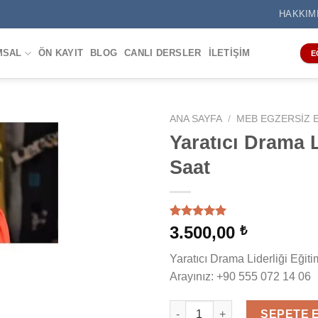
HAKKIM
MSAL
ÖN KAYIT
BLOG
CANLI DERSLER
İLETIŞIM
E
ANA SAYFA
/
MEB EGZERSIZ E
Yaratıcı Drama L
Saat
9
müşteri
3.500,00
₺
puanına
dayanarak
Yaratıcı Drama Liderliği Eğiti
5 üzerinden
5.00
puan
Arayınız: +90 555 072 14 06
aldı
Yaratıcı Drama Liderliği Eğitim
SEPETE 