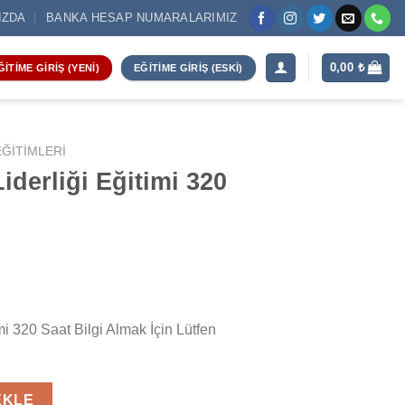
IZDA
BANKA HESAP NUMARALARIMIZ
0,00
₺
ĞITIME GIRIŞ (YENI)
EĞITIME GIRIŞ (ESKI)
ĞITIMLERI
iderliği Eğitimi 320
mi 320 Saat Bilgi Almak İçin Lütfen
i 320 Saat adet
EKLE