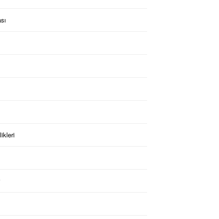
ası
ikleri
r