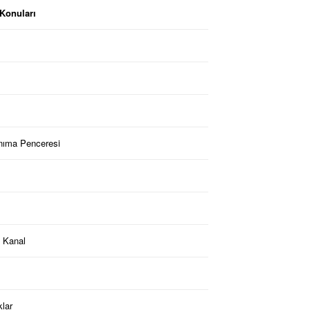
Konuları
anıma Penceresi
l Kanal
klar