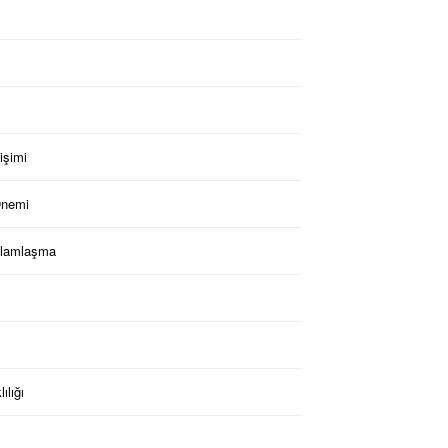
işimi
Önemi
Selamlaşma
ılığı