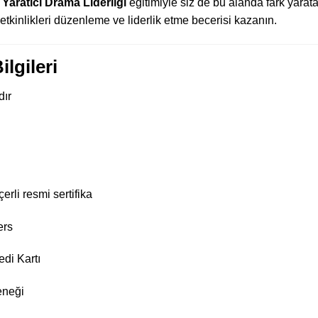
n
Yaratıcı Drama Liderliği
eğitimiyle siz de bu alanda fark yara
etkinlikleri düzenleme ve liderlik etme becerisi kazanın.
lgileri
dır
rli resmi sertifika
ers
di Kartı
eneği