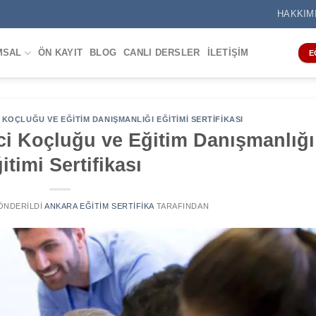
HAKKIM
MSAL
ÖN KAYIT
BLOG
CANLI DERSLER
İLETIŞIM
E
KOÇLUĞU VE EĞITIM DANIŞMANLIĞI EĞITIMI SERTIFIKASI
i Koçluğu ve Eğitim Danışmanlığı
itimi Sertifikası
GÖNDERILDI
ANKARA EĞITIM SERTIFIKA
TARAFINDAN