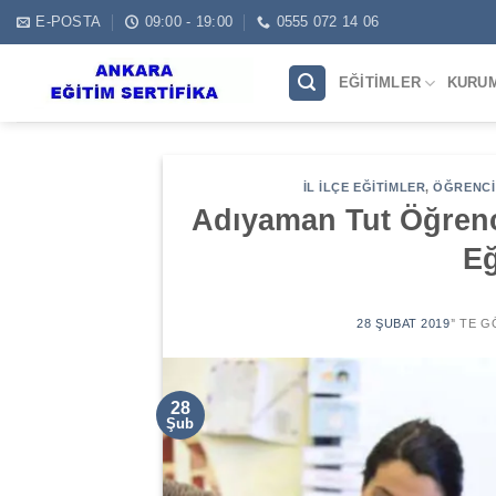
Skip
E-POSTA
09:00 - 19:00
0555 072 14 06
to
content
EĞITIMLER
KURU
İL İLÇE EĞITIMLER
,
ÖĞRENCI 
Adıyaman Tut Öğrenc
Eğ
28 ŞUBAT 2019
’' TE 
28
Şub