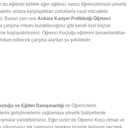
bu eğitimle birlikte eğer eğitimci iseniz öğrencilerinize yönelik
abilir, onlara karşılaştıkları zorluklarla nasıl mücadele
iz. Bunun yanı sıra
Ankara Kariyer Polikliniği Öğrenci
da çalışma imkanı bulabileceğiniz gibi kendi özel koçluk
rine başlayabilirsiniz. Öğrenci Koçluğu eğitimini tamamladıktan
stihdam edilecek çalışma alanları şu şekildedir:
Koçluğu ve Eğitim Danışmanlığı
ile Öğrencilerin
lerini geliştirmelerini sağlamaya yönelik faaliyetlerde
lışmalar yürütebilirsiniz. Eğer sizler de Öğrenci Koçu olmak ve
 istiyorsanız tek yapmanız gereken bizimle iletişime geçmek