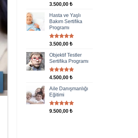
5 üzerinden
3.500,00
₺
5.00
oy
aldı
Hasta ve Yaşlı
Bakım Sertifika
Programı
5 üzerinden
3.500,00
₺
5.00
oy
aldı
Objektif Testler
Sertifika Programı
5 üzerinden
4.500,00
₺
5.00
oy
aldı
Aile Danışmanlığı
Eğitimi
5 üzerinden
9.500,00
₺
5.00
oy
aldı