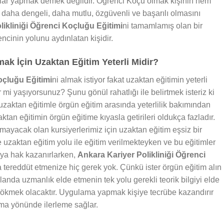
alar yapmak demek değildir. Öğrenci Koçu olmak kişinin hem
daha dengeli, daha mutlu, özgüvenli ve başarılı olmasını
likliniği Öğrenci Koçluğu Eğitimi
ni tamamlamış olan bir
cinin yolunu aydınlatan kişidir.
k İçin Uzaktan Eğitim Yeterli Midir?
oçluğu Eğitimi
ni almak istiyor fakat uzaktan eğitimin yeterli
mi yaşıyorsunuz? Şunu gönül rahatlığı ile belirtmek isteriz ki
zaktan eğitimle örgün eğitim arasında yeterlilik bakımından
ktan eğitimin örgün eğitime kıyasla getirileri oldukça fazladır.
ayacak olan kursiyerlerimiz için uzaktan eğitim eşsiz bir
e uzaktan eğitim yolu ile eğitim verilmekteyken ve bu eğitimler
aya hak kazanırlarken,
Ankara Kariyer Polikliniği Öğrenci
da tereddüt etmenize hiç gerek yok. Çünkü ister örgün eğitim alın
landa uzmanlık elde etmenin tek yolu gerekli teorik bilgiyi elde
 dökmek olacaktır. Uygulama yapmak kişiye tecrübe kazandırır
ma yönünde ilerleme sağlar.