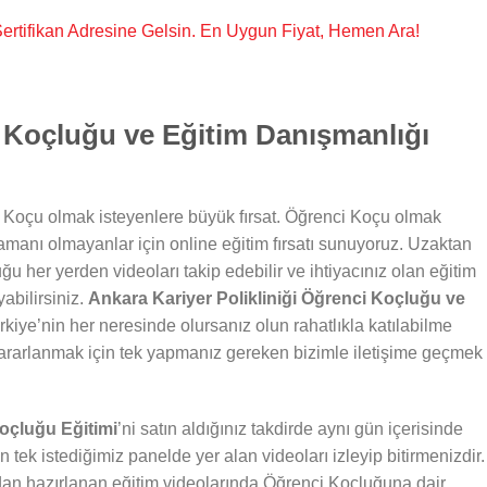
, Sertifikan Adresine Gelsin. En Uygun Fiyat, Hemen Ara!
Koçluğu ve Eğitim Danışmanlığı
 Koçu olmak isteyenlere büyük fırsat. Öğrenci Koçu olmak
zamanı olmayanlar için online eğitim fırsatı sunuyoruz. Uzaktan
ğu her yerden videoları takip edebilir ve ihtiyacınız olan eğitim
abilirsiniz.
Ankara Kariyer Polikliniği Öğrenci Koçluğu ve
kiye’nin her neresinde olursanız olun rahatlıkla katılabilme
ararlanmak için tek yapmanız gereken bizimle iletişime geçmek
Koçluğu Eğitimi
’ni satın aldığınız takdirde aynı gün içerisinde
n tek istediğimiz panelde yer alan videoları izleyip bitirmenizdir.
dan hazırlanan eğitim videolarında Öğrenci Koçluğuna dair