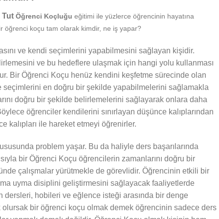
n Tut
Öğrenci Koçluğu
eğitimi ile yüzlerce öğrencinin hayatına
r öğrenci koçu tam olarak kimdir, ne iş yapar?
sını ve kendi seçimlerini yapabilmesini sağlayan kişidir.
irlemesini ve bu hedeflere ulaşmak için hangi yolu kullanması
nur. Bir Öğrenci Koçu henüz kendini keşfetme sürecinde olan
e seçimlerini en doğru bir şekilde yapabilmelerini sağlamakla
larını doğru bir şekilde belirlemelerini sağlayarak onlara daha
öylece öğrenciler kendilerini sınırlayan düşünce kalıplarından
 kalıpları ile hareket etmeyi öğrenirler.
susunda problem yaşar. Bu da haliyle ders başarılarında
ısıyla bir Öğrenci Koçu öğrencilerin zamanlarını doğru bir
nde çalışmalar yürütmekle de görevlidir. Öğrencinin etkili bir
ma uyma disiplini geliştirmesini sağlayacak faaliyetlerde
 dersleri, hobileri ve eğlence isteği arasında bir denge
k olursak bir öğrenci koçu olmak demek öğrencinin sadece ders