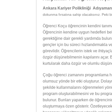
Ankara Kariyer Polikliniği Adıyama
dokunma fırsatına sahip olacaksınız. Peki bi
Öğrenci Koçu öğrencinin kendini tanıma
Öğrencinin kendine uygun hedefleri bel
gerektiğine dair gerekli yardımda bulu
gençler için bu süreci hızlandırmakla v
görevlidir. Öğrencilerin istek ve ihtiyaç
özgür düşünebilmenin kapılarını açar. B
kurtularak daha özgür ve olumlu düşünce
Çoğu öğrenci zamanını programlama hu
olumsuz yönde bir etki oluşturur. Dolay
şekilde kullanmalarını öğrenmeleri yönü
program oluşturabilmesini ve bu progra
bulunur. Bunları yaparken de öğrencinin
oluşturmaya özen gösterir. Özetleyece