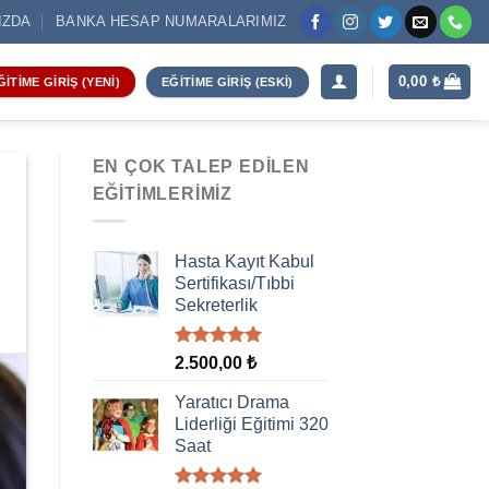
IZDA
BANKA HESAP NUMARALARIMIZ
0,00
₺
ĞITIME GIRIŞ (YENI)
EĞITIME GIRIŞ (ESKI)
EN ÇOK TALEP EDILEN
EĞITIMLERIMIZ
Hasta Kayıt Kabul
Sertifikası/Tıbbi
Sekreterlik
5 üzerinden
2.500,00
₺
5.00
oy
aldı
Yaratıcı Drama
Liderliği Eğitimi 320
Saat