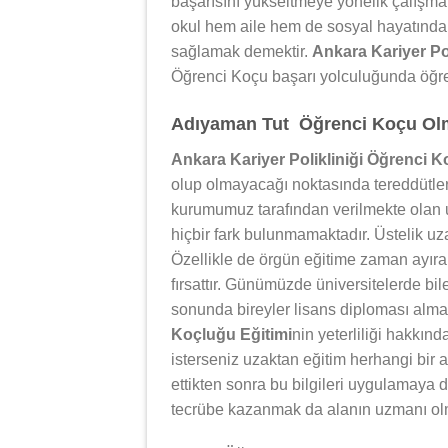
başarısını yükseltmeye yönelik çalışm
okul hem aile hem de sosyal hayatında 
sağlamak demektir.
Ankara Kariyer Po
Öğrenci Koçu başarı yolculuğunda öğren
Adıyaman Tut Öğrenci Koçu Olma
Ankara Kariyer Polikliniği Öğrenci K
olup olmayacağı noktasında tereddütler 
kurumumuz tarafından verilmekte olan u
hiçbir fark bulunmamaktadır. Üstelik uza
Özellikle de örgün eğitime zaman ayıram
fırsattır. Günümüzde üniversitelerde bil
sonunda bireyler lisans diploması alm
Koçluğu Eğitimi
nin yeterliliği hakkın
isterseniz uzaktan eğitim herhangi bir a
ettikten sonra bu bilgileri uygulamaya
tecrübe kazanmak da alanın uzmanı ol