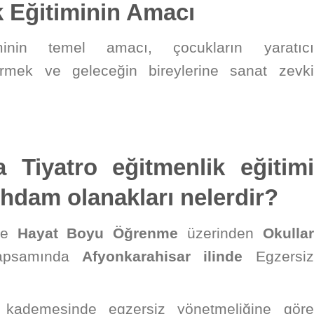
k Eğitiminin Amacı
iminin temel amacı, çocukların yaratıcı
tirmek ve geleceğin bireylerine sanat zevki
a Tiyatro eğitmenlik eğitimi
tihdam olanakları nelerdir?
nde
Hayat Boyu Öğrenme
üzerinden
Okullar
apsamında
Afyonkarahisar ilinde
Egzersiz
 kademesinde egzersiz yönetmeliğine göre