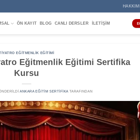
HAKKIM
MSAL
ÖN KAYIT
BLOG
CANLI DERSLER
İLETIŞIM
E
TIYATRO EĞITMENLIK EĞITIMI
atro Eğitmenlik Eğitimi Sertifika
Kursu
GÖNDERILDI
ANKARA EĞITIM SERTIFIKA
TARAFINDAN