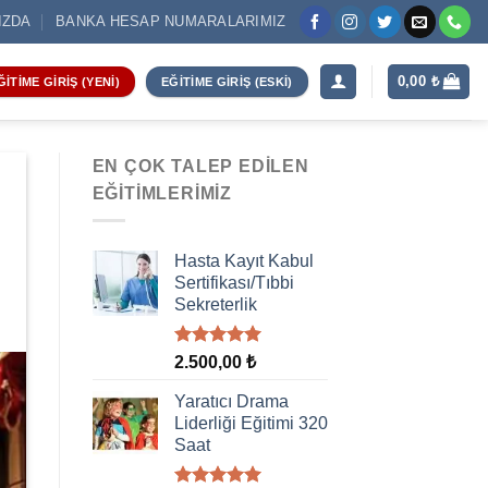
IZDA
BANKA HESAP NUMARALARIMIZ
0,00
₺
ĞITIME GIRIŞ (YENI)
EĞITIME GIRIŞ (ESKI)
EN ÇOK TALEP EDILEN
EĞITIMLERIMIZ
Hasta Kayıt Kabul
Sertifikası/Tıbbi
Sekreterlik
5 üzerinden
2.500,00
₺
5.00
oy
aldı
Yaratıcı Drama
Liderliği Eğitimi 320
Saat