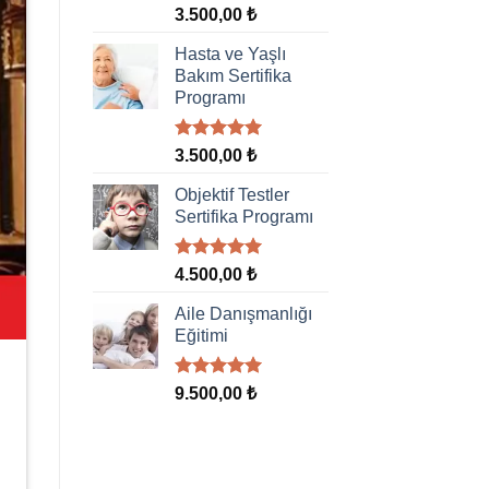
5 üzerinden
3.500,00
₺
5.00
oy
aldı
Hasta ve Yaşlı
Bakım Sertifika
Programı
5 üzerinden
3.500,00
₺
5.00
oy
aldı
Objektif Testler
Sertifika Programı
5 üzerinden
4.500,00
₺
5.00
oy
aldı
Aile Danışmanlığı
Eğitimi
5 üzerinden
9.500,00
₺
5.00
oy
aldı