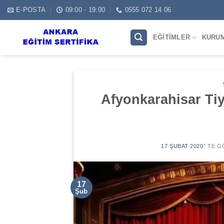
Skip
E-POSTA
09:00 - 19:00
0555 072 14 06
to
content
EĞITIMLER
KURU
Afyonkarahisar Tiy
17 ŞUBAT 2020
’' TE 
17
Şub