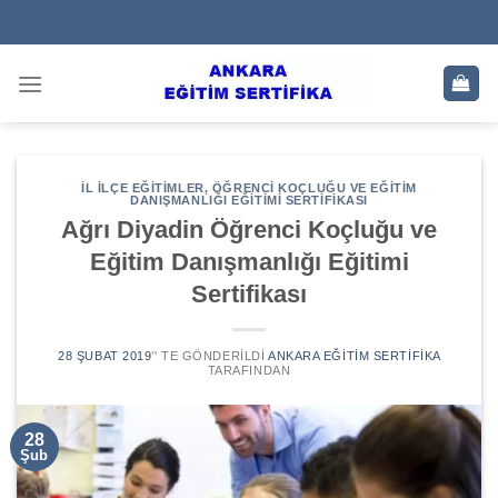
Skip
to
content
İL İLÇE EĞITIMLER
,
ÖĞRENCI KOÇLUĞU VE EĞITIM
DANIŞMANLIĞI EĞITIMI SERTIFIKASI
Ağrı Diyadin Öğrenci Koçluğu ve
Eğitim Danışmanlığı Eğitimi
Sertifikası
28 ŞUBAT 2019
’' TE GÖNDERILDI
ANKARA EĞITIM SERTIFIKA
TARAFINDAN
28
Şub