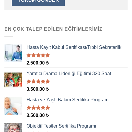
EN ÇOK TALEP EDILEN EĞITIMLERIMIZ
Hasta Kayıt Kabul Sertifikası/Tıbbi Sekreterlik
5 üzerinden
2.500,00
₺
5.00
oy
aldı
Yaratıcı Drama Liderliği Eğitimi 320 Saat
5 üzerinden
3.500,00
₺
5.00
oy
aldı
Hasta ve Yaşlı Bakım Sertifika Programı
5 üzerinden
3.500,00
₺
5.00
oy
aldı
Objektif Testler Sertifika Programı