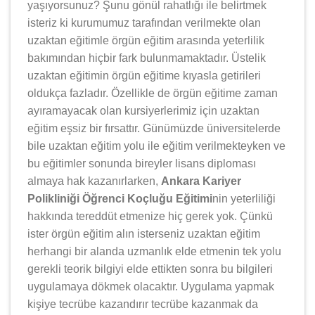
yaşıyorsunuz? Şunu gönül rahatlığı ile belirtmek
isteriz ki kurumumuz tarafından verilmekte olan
uzaktan eğitimle örgün eğitim arasında yeterlilik
bakımından hiçbir fark bulunmamaktadır. Üstelik
uzaktan eğitimin örgün eğitime kıyasla getirileri
oldukça fazladır. Özellikle de örgün eğitime zaman
ayıramayacak olan kursiyerlerimiz için uzaktan
eğitim eşsiz bir fırsattır. Günümüzde üniversitelerde
bile uzaktan eğitim yolu ile eğitim verilmekteyken ve
bu eğitimler sonunda bireyler lisans diploması
almaya hak kazanırlarken,
Ankara Kariyer
Polikliniği Öğrenci Koçluğu Eğitimi
nin yeterliliği
hakkında tereddüt etmenize hiç gerek yok. Çünkü
ister örgün eğitim alın isterseniz uzaktan eğitim
herhangi bir alanda uzmanlık elde etmenin tek yolu
gerekli teorik bilgiyi elde ettikten sonra bu bilgileri
uygulamaya dökmek olacaktır. Uygulama yapmak
kişiye tecrübe kazandırır tecrübe kazanmak da