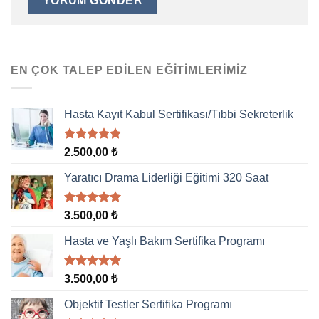
EN ÇOK TALEP EDILEN EĞITIMLERIMIZ
Hasta Kayıt Kabul Sertifikası/Tıbbi Sekreterlik
5 üzerinden
2.500,00
₺
5.00
oy
aldı
Yaratıcı Drama Liderliği Eğitimi 320 Saat
5 üzerinden
3.500,00
₺
5.00
oy
aldı
Hasta ve Yaşlı Bakım Sertifika Programı
5 üzerinden
3.500,00
₺
5.00
oy
aldı
Objektif Testler Sertifika Programı