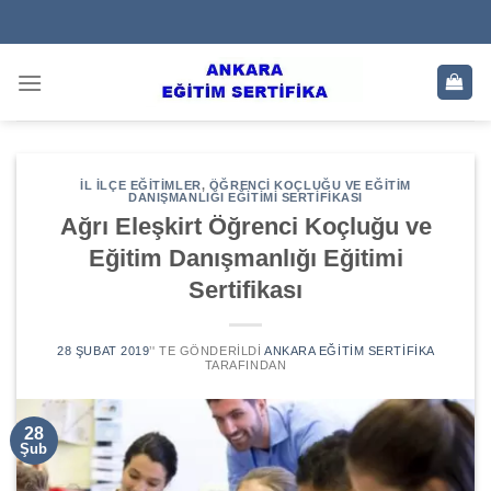
Skip
to
content
İL İLÇE EĞITIMLER
,
ÖĞRENCI KOÇLUĞU VE EĞITIM
DANIŞMANLIĞI EĞITIMI SERTIFIKASI
Ağrı Eleşkirt Öğrenci Koçluğu ve
Eğitim Danışmanlığı Eğitimi
Sertifikası
28 ŞUBAT 2019
’' TE GÖNDERILDI
ANKARA EĞITIM SERTIFIKA
TARAFINDAN
28
Şub