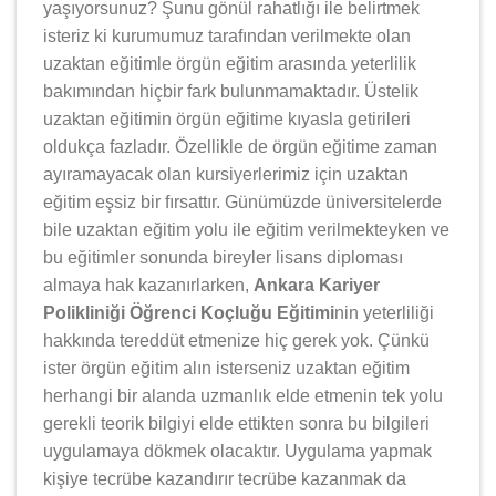
yaşıyorsunuz? Şunu gönül rahatlığı ile belirtmek
isteriz ki kurumumuz tarafından verilmekte olan
uzaktan eğitimle örgün eğitim arasında yeterlilik
bakımından hiçbir fark bulunmamaktadır. Üstelik
uzaktan eğitimin örgün eğitime kıyasla getirileri
oldukça fazladır. Özellikle de örgün eğitime zaman
ayıramayacak olan kursiyerlerimiz için uzaktan
eğitim eşsiz bir fırsattır. Günümüzde üniversitelerde
bile uzaktan eğitim yolu ile eğitim verilmekteyken ve
bu eğitimler sonunda bireyler lisans diploması
almaya hak kazanırlarken,
Ankara Kariyer
Polikliniği Öğrenci Koçluğu Eğitimi
nin yeterliliği
hakkında tereddüt etmenize hiç gerek yok. Çünkü
ister örgün eğitim alın isterseniz uzaktan eğitim
herhangi bir alanda uzmanlık elde etmenin tek yolu
gerekli teorik bilgiyi elde ettikten sonra bu bilgileri
uygulamaya dökmek olacaktır. Uygulama yapmak
kişiye tecrübe kazandırır tecrübe kazanmak da