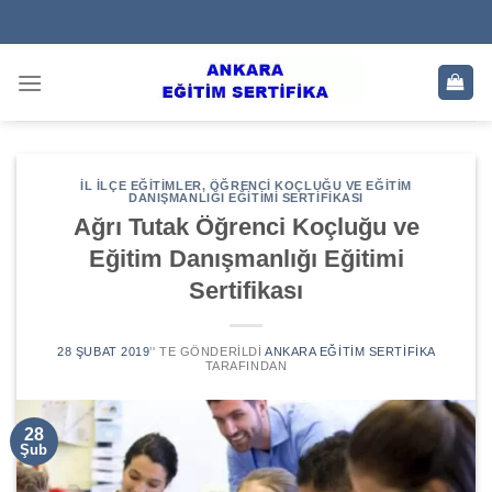
Skip
to
content
İL İLÇE EĞITIMLER
,
ÖĞRENCI KOÇLUĞU VE EĞITIM
DANIŞMANLIĞI EĞITIMI SERTIFIKASI
Ağrı Tutak Öğrenci Koçluğu ve
Eğitim Danışmanlığı Eğitimi
Sertifikası
28 ŞUBAT 2019
’' TE GÖNDERILDI
ANKARA EĞITIM SERTIFIKA
TARAFINDAN
28
Şub