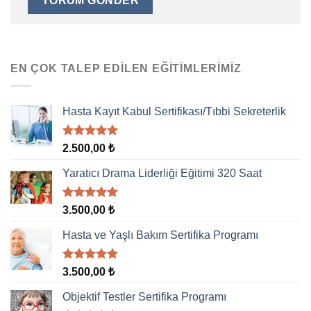
EN ÇOK TALEP EDILEN EĞITIMLERIMIZ
Hasta Kayıt Kabul Sertifikası/Tıbbi Sekreterlik
5 üzerinden
2.500,00
₺
5.00
oy
aldı
Yaratıcı Drama Liderliği Eğitimi 320 Saat
5 üzerinden
3.500,00
₺
5.00
oy
aldı
Hasta ve Yaşlı Bakım Sertifika Programı
5 üzerinden
3.500,00
₺
5.00
oy
aldı
Objektif Testler Sertifika Programı