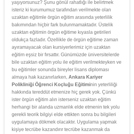
yaşıyorsunuz? Şunu gönül rahatlığı ile belirtmek
isteriz ki kurumumuz tarafından verilmekte olan
uzaktan eğitimle örgün eğitim arasında yeterlilik
bakımından hiçbir fark bulunmamaktadır. Üstelik
uzaktan eğitimin örgün eğitime kıyasla getirileri
oldukça fazladır. Özellikle de örgün eğitime zaman
ayıramayacak olan kursiyerlerimiz için uzaktan
eğitim eşsiz bir fırsattır. Günümüzde üniversitelerde
bile uzaktan eğitim yolu ile eğitim verilmekteyken ve
bu eğitimler sonunda bireyler lisans diploması
almaya hak kazanırlarken,
Ankara Kariyer
Polikliniği Öğrenci Koçluğu Eğitimi
nin yeterliliği
hakkında tereddüt etmenize hiç gerek yok. Çünkü
ister örgün eğitim alın isterseniz uzaktan eğitim
herhangi bir alanda uzmanlık elde etmenin tek yolu
gerekli teorik bilgiyi elde ettikten sonra bu bilgileri
uygulamaya dökmek olacaktır. Uygulama yapmak
kişiye tecrübe kazandırır tecrübe kazanmak da