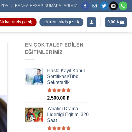
IZDA
BANKA HESAP NUMARALARIMIZ
0,00
₺
ĞITIME GIRIŞ (YENI)
EĞITIME GIRIŞ (ESKI)
EN ÇOK TALEP EDILEN
EĞITIMLERIMIZ
Hasta Kayıt Kabul
Sertifikası/Tıbbi
Sekreterlik
5 üzerinden
2.500,00
₺
5.00
oy
aldı
Yaratıcı Drama
Liderliği Eğitimi 320
Saat