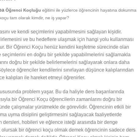
opa
Öğrenci Koçluğu
eğitimi ile yüzlerce öğrencinin hayatına dokunma
 koçu tam olarak kimdir, ne iş yapar?
sını ve kendi seçimlerini yapabilmesini sağlayan kişidir.
irlemesini ve bu hedeflere ulaşmak için hangi yolu kullanması
nur. Bir Öğrenci Koçu henüz kendini keşfetme sürecinde olan
e seçimlerini en doğru bir şekilde yapabilmelerini sağlamakla
larını doğru bir şekilde belirlemelerini sağlayarak onlara daha
öylece öğrenciler kendilerini sınırlayan düşünce kalıplarından
 kalıpları ile hareket etmeyi öğrenirler.
susunda problem yaşar. Bu da haliyle ders başarılarında
ısıyla bir Öğrenci Koçu öğrencilerin zamanlarını doğru bir
nde çalışmalar yürütmekle de görevlidir. Öğrencinin etkili bir
ma uyma disiplini geliştirmesini sağlayacak faaliyetlerde
 dersleri, hobileri ve eğlence isteği arasında bir denge
k olursak bir öğrenci koçu olmak demek öğrencinin sadece ders