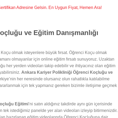
, Sertifikan Adresine Gelsin. En Uygun Fiyat, Hemen Ara!
oçluğu ve Eğitim Danışmanlığı
 Koçu olmak isteyenlere büyük fırsat. Öğrenci Koçu olmak
zamanı olmayanlar için online eğitim fırsatı sunuyoruz. Uzaktan
ğu her yerden videoları takip edebilir ve ihtiyacınız olan eğitim
abilirsiniz.
Ankara Kariyer Polikliniği Öğrenci Koçluğu ve
kiye’nin her neresinde olursanız olun rahatlıkla katılabilme
ararlanmak için tek yapmanız gereken bizimle iletişime geçmek
Koçluğu Eğitimi
’ni satın aldığınız takdirde aynı gün içerisinde
n tek istediğimiz panelde yer alan videoları izleyip bitirmenizdir.
dan hazırlanan eğitim videolarında Öğrenci Koçluğuna dair