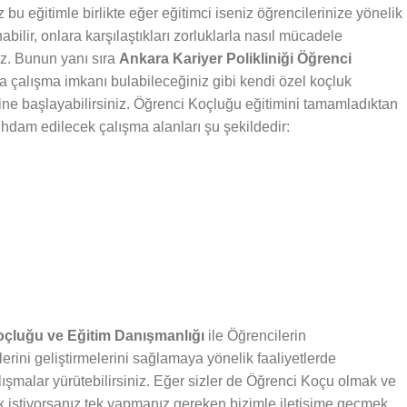
bu eğitimle birlikte eğer eğitimci iseniz öğrencilerinize yönelik
abilir, onlara karşılaştıkları zorluklarla nasıl mücadele
iz. Bunun yanı sıra
Ankara Kariyer Polikliniği Öğrenci
da çalışma imkanı bulabileceğiniz gibi kendi özel koçluk
rine başlayabilirsiniz. Öğrenci Koçluğu eğitimini tamamladıktan
stihdam edilecek çalışma alanları şu şekildedir:
Koçluğu ve Eğitim Danışmanlığı
ile Öğrencilerin
lerini geliştirmelerini sağlamaya yönelik faaliyetlerde
lışmalar yürütebilirsiniz. Eğer sizler de Öğrenci Koçu olmak ve
 istiyorsanız tek yapmanız gereken bizimle iletişime geçmek