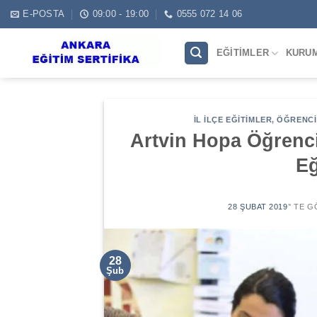
Skip
E-POSTA
09:00 - 19:00
0555 072 14 06
to
content
EĞITIMLER
KURU
İL İLÇE EĞITIMLER
,
ÖĞRENCI 
Artvin Hopa Öğrenc
Eğ
28 ŞUBAT 2019
’' TE 
28
Şub