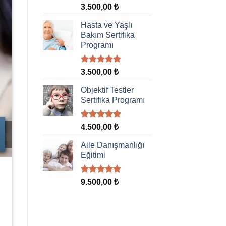
5 üzerinden
3.500,00
₺
5.00
oy
aldı
Hasta ve Yaşlı
Bakım Sertifika
Programı
5 üzerinden
3.500,00
₺
5.00
oy
aldı
Objektif Testler
Sertifika Programı
5 üzerinden
4.500,00
₺
5.00
oy
aldı
Aile Danışmanlığı
Eğitimi
5 üzerinden
9.500,00
₺
5.00
oy
aldı