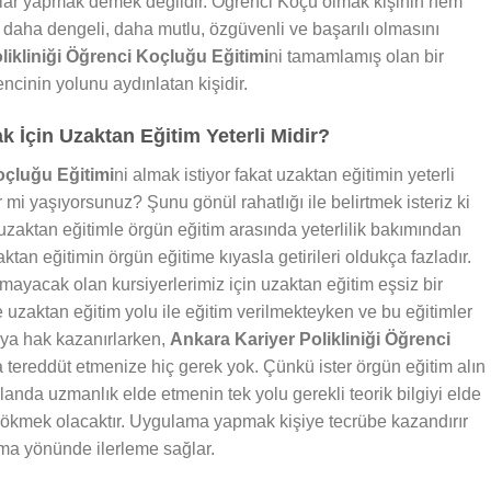
alar yapmak demek değildir. Öğrenci Koçu olmak kişinin hem
daha dengeli, daha mutlu, özgüvenli ve başarılı olmasını
likliniği Öğrenci Koçluğu Eğitimi
ni tamamlamış olan bir
cinin yolunu aydınlatan kişidir.
İçin Uzaktan Eğitim Yeterli Midir?
oçluğu Eğitimi
ni almak istiyor fakat uzaktan eğitimin yeterli
mi yaşıyorsunuz? Şunu gönül rahatlığı ile belirtmek isteriz ki
zaktan eğitimle örgün eğitim arasında yeterlilik bakımından
ktan eğitimin örgün eğitime kıyasla getirileri oldukça fazladır.
ayacak olan kursiyerlerimiz için uzaktan eğitim eşsiz bir
e uzaktan eğitim yolu ile eğitim verilmekteyken ve bu eğitimler
aya hak kazanırlarken,
Ankara Kariyer Polikliniği Öğrenci
da tereddüt etmenize hiç gerek yok. Çünkü ister örgün eğitim alın
landa uzmanlık elde etmenin tek yolu gerekli teorik bilgiyi elde
 dökmek olacaktır. Uygulama yapmak kişiye tecrübe kazandırır
ma yönünde ilerleme sağlar.