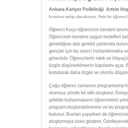
Ankara Kariyer Polikliniği Artvin H
fırsatına sahip olacaksınız. Peki bir öğrenci
Öğrenci Koçu öğrencinin kendini tanıma
Öğrencinin kendine uygun hedefleri bel
gerektiğine dair gerekli yardımda bulu
gençler için bu süreci hızlandırmakla v
görevlidir. Öğrencilerin istek ve ihtiyaç
özgür düşünebilmenin kapılarını açar. B
kurtularak daha özgür ve olumlu düşünce
Çoğu öğrenci zamanını programlama hu
olumsuz yönde bir etki oluşturur. Dolay
şekilde kullanmalarını öğrenmeleri yönü
program oluşturabilmesini ve bu progra
bulunur. Bunları yaparken de öğrencinin
oluşturmaya özen gösterir. Özetleyece