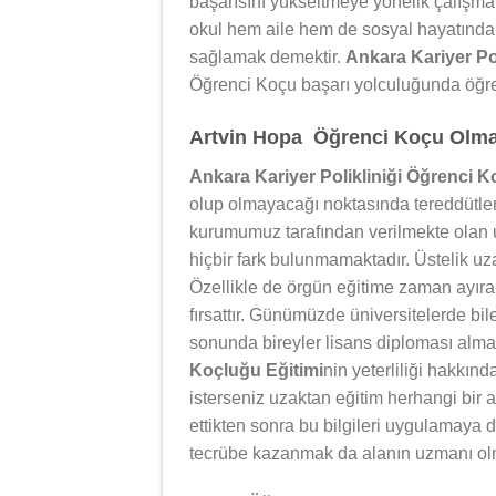
başarısını yükseltmeye yönelik çalışm
okul hem aile hem de sosyal hayatında 
sağlamak demektir.
Ankara Kariyer Po
Öğrenci Koçu başarı yolculuğunda öğren
Artvin Hopa Öğrenci Koçu Olmak 
Ankara Kariyer Polikliniği Öğrenci K
olup olmayacağı noktasında tereddütler 
kurumumuz tarafından verilmekte olan u
hiçbir fark bulunmamaktadır. Üstelik uza
Özellikle de örgün eğitime zaman ayıram
fırsattır. Günümüzde üniversitelerde bil
sonunda bireyler lisans diploması alm
Koçluğu Eğitimi
nin yeterliliği hakkın
isterseniz uzaktan eğitim herhangi bir a
ettikten sonra bu bilgileri uygulamaya
tecrübe kazanmak da alanın uzmanı ol