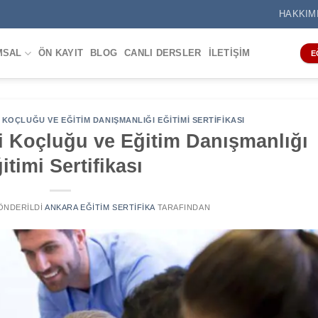
HAKKIM
MSAL
ÖN KAYIT
BLOG
CANLI DERSLER
İLETIŞIM
E
KOÇLUĞU VE EĞITIM DANIŞMANLIĞI EĞITIMI SERTIFIKASI
i Koçluğu ve Eğitim Danışmanlığı
itimi Sertifikası
GÖNDERILDI
ANKARA EĞITIM SERTIFIKA
TARAFINDAN