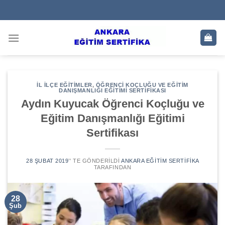
Skip
to
content
İL İLÇE EĞITIMLER
,
ÖĞRENCI KOÇLUĞU VE EĞITIM
DANIŞMANLIĞI EĞITIMI SERTIFIKASI
Aydın Kuyucak Öğrenci Koçluğu ve
Eğitim Danışmanlığı Eğitimi
Sertifikası
28 ŞUBAT 2019
’' TE GÖNDERILDI
ANKARA EĞITIM SERTIFIKA
TARAFINDAN
28
Şub