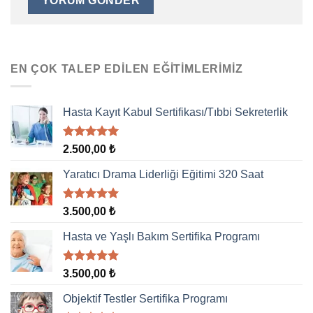
EN ÇOK TALEP EDILEN EĞITIMLERIMIZ
Hasta Kayıt Kabul Sertifikası/Tıbbi Sekreterlik
5 üzerinden
2.500,00
₺
5.00
oy
aldı
Yaratıcı Drama Liderliği Eğitimi 320 Saat
5 üzerinden
3.500,00
₺
5.00
oy
aldı
Hasta ve Yaşlı Bakım Sertifika Programı
5 üzerinden
3.500,00
₺
5.00
oy
aldı
Objektif Testler Sertifika Programı