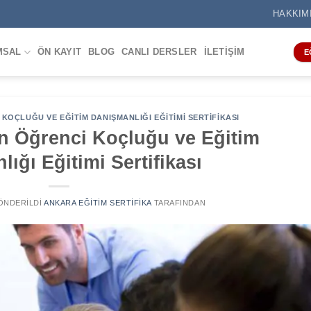
HAKKIM
MSAL
ÖN KAYIT
BLOG
CANLI DERSLER
İLETIŞIM
E
KOÇLUĞU VE EĞITIM DANIŞMANLIĞI EĞITIMI SERTIFIKASI
an Öğrenci Koçluğu ve Eğitim
ığı Eğitimi Sertifikası
GÖNDERILDI
ANKARA EĞITIM SERTIFIKA
TARAFINDAN