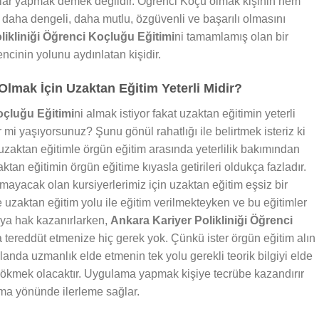
alar yapmak demek değildir. Öğrenci Koçu olmak kişinin hem
daha dengeli, daha mutlu, özgüvenli ve başarılı olmasını
likliniği Öğrenci Koçluğu Eğitimi
ni tamamlamış olan bir
cinin yolunu aydınlatan kişidir.
lmak İçin Uzaktan Eğitim Yeterli Midir?
oçluğu Eğitimi
ni almak istiyor fakat uzaktan eğitimin yeterli
mi yaşıyorsunuz? Şunu gönül rahatlığı ile belirtmek isteriz ki
zaktan eğitimle örgün eğitim arasında yeterlilik bakımından
ktan eğitimin örgün eğitime kıyasla getirileri oldukça fazladır.
ayacak olan kursiyerlerimiz için uzaktan eğitim eşsiz bir
e uzaktan eğitim yolu ile eğitim verilmekteyken ve bu eğitimler
aya hak kazanırlarken,
Ankara Kariyer Polikliniği Öğrenci
da tereddüt etmenize hiç gerek yok. Çünkü ister örgün eğitim alın
landa uzmanlık elde etmenin tek yolu gerekli teorik bilgiyi elde
 dökmek olacaktır. Uygulama yapmak kişiye tecrübe kazandırır
ma yönünde ilerleme sağlar.