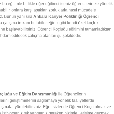
bu eğitimle birlikte eğer eğitimci iseniz öğrencilerinize yönelik
abilir, onlara karşılaştıkları zorluklarla nasıl mücadele
iz. Bunun yanı sıra
Ankara Kariyer Polikliniği Öğrenci
da çalışma imkanı bulabileceğiniz gibi kendi özel koçluk
rine başlayabilirsiniz. Öğrenci Koçluğu eğitimini tamamladıktan
stihdam edilecek çalışma alanları şu şekildedir:
Koçluğu ve Eğitim Danışmanlığı
ile Öğrencilerin
lerini geliştirmelerini sağlamaya yönelik faaliyetlerde
lışmalar yürütebilirsiniz. Eğer sizler de Öğrenci Koçu olmak ve
 istiyorsanız tek yapmanız gereken bizimle iletişime geçmek