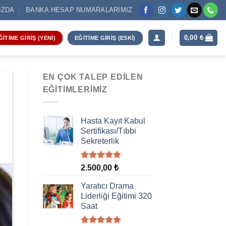
IZDA
BANKA HESAP NUMARALARIMIZ
0,00
₺
ĞITIME GIRIŞ (YENI)
EĞITIME GIRIŞ (ESKI)
EN ÇOK TALEP EDILEN
EĞITIMLERIMIZ
Hasta Kayıt Kabul
Sertifikası/Tıbbi
Sekreterlik
5 üzerinden
2.500,00
₺
5.00
oy
aldı
Yaratıcı Drama
Liderliği Eğitimi 320
Saat