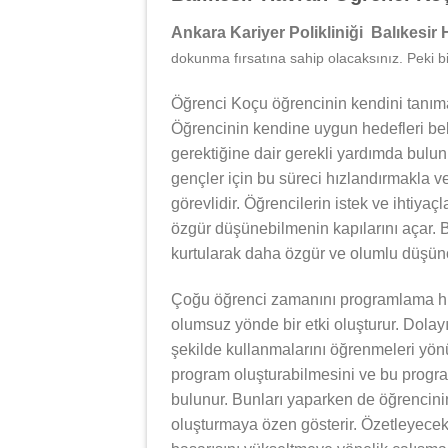
Ankara Kariyer Polikliniği Balıkesir
dokunma fırsatına sahip olacaksınız. Peki bi
Öğrenci Koçu öğrencinin kendini tanıma
Öğrencinin kendine uygun hedefleri bel
gerektiğine dair gerekli yardımda bulu
gençler için bu süreci hızlandırmakla v
görevlidir. Öğrencilerin istek ve ihtiyaç
özgür düşünebilmenin kapılarını açar. B
kurtularak daha özgür ve olumlu düşünce
Çoğu öğrenci zamanını programlama hu
olumsuz yönde bir etki oluşturur. Dolay
şekilde kullanmalarını öğrenmeleri yönü
program oluşturabilmesini ve bu progra
bulunur. Bunları yaparken de öğrencinin
oluşturmaya özen gösterir. Özetleyece