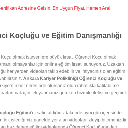
, Sertifikan Adresine Gelsin. En Uygun Fiyat, Hemen Ara!
nci Koçluğu ve Eğitim Danışmanlığı
 Koçu olmak isteyenlere büyük fırsat. Öğrenci Koçu olmak
zamanı olmayanlar için online eğitim fırsatı sunuyoruz. Uzaktan
ğu her yerden videoları takip edebilir ve ihtiyacınız olan eğitim
abilirsiniz.
Ankara Kariyer Polikliniği Öğrenci Koçluğu ve
kiye’nin her neresinde olursanız olun rahatlıkla katılabilme
ararlanmak için tek yapmanız gereken bizimle iletişime geçmek
Koçluğu Eğitimi
’ni satın aldığınız takdirde aynı gün içerisinde
n tek istediğimiz panelde yer alan videoları izleyip bitirmenizdir.
dan hazırlanan eğitim videolarında Öğrenci Koçluğuna dair