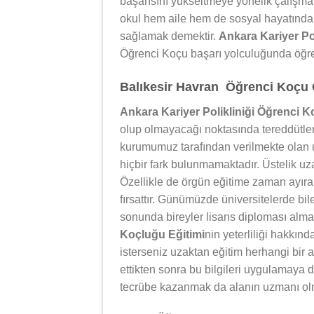
başarısını yükseltmeye yönelik çalışm
okul hem aile hem de sosyal hayatında 
sağlamak demektir.
Ankara Kariyer Po
Öğrenci Koçu başarı yolculuğunda öğren
Balıkesir Havran Öğrenci Koçu O
Ankara Kariyer Polikliniği Öğrenci K
olup olmayacağı noktasında tereddütler 
kurumumuz tarafından verilmekte olan u
hiçbir fark bulunmamaktadır. Üstelik uza
Özellikle de örgün eğitime zaman ayıram
fırsattır. Günümüzde üniversitelerde bil
sonunda bireyler lisans diploması alm
Koçluğu Eğitimi
nin yeterliliği hakkın
isterseniz uzaktan eğitim herhangi bir a
ettikten sonra bu bilgileri uygulamaya
tecrübe kazanmak da alanın uzmanı ol