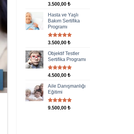
5 üzerinden
3.500,00
₺
5.00
oy
aldı
Hasta ve Yaşlı
Bakım Sertifika
Programı
5 üzerinden
3.500,00
₺
5.00
oy
aldı
Objektif Testler
Sertifika Programı
5 üzerinden
4.500,00
₺
5.00
oy
aldı
Aile Danışmanlığı
Eğitimi
5 üzerinden
9.500,00
₺
5.00
oy
aldı