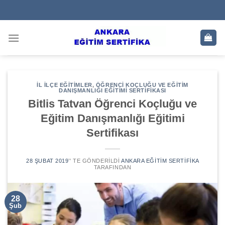
Skip
to
content
İL İLÇE EĞITIMLER
,
ÖĞRENCI KOÇLUĞU VE EĞITIM
DANIŞMANLIĞI EĞITIMI SERTIFIKASI
Bitlis Tatvan Öğrenci Koçluğu ve
Eğitim Danışmanlığı Eğitimi
Sertifikası
28 ŞUBAT 2019
’' TE GÖNDERILDI
ANKARA EĞITIM SERTIFIKA
TARAFINDAN
28
Şub