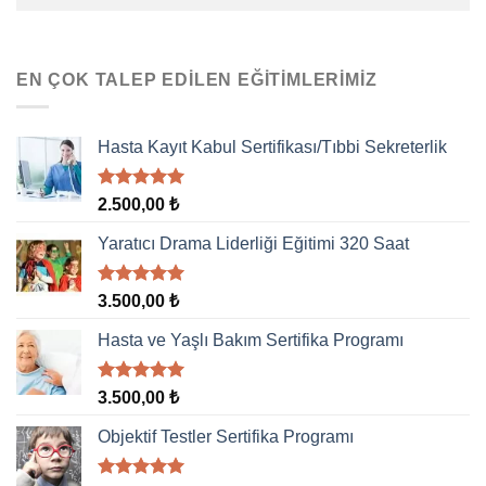
EN ÇOK TALEP EDILEN EĞITIMLERIMIZ
Hasta Kayıt Kabul Sertifikası/Tıbbi Sekreterlik
5 üzerinden
2.500,00
₺
5.00
oy
aldı
Yaratıcı Drama Liderliği Eğitimi 320 Saat
5 üzerinden
3.500,00
₺
5.00
oy
aldı
Hasta ve Yaşlı Bakım Sertifika Programı
5 üzerinden
3.500,00
₺
5.00
oy
aldı
Objektif Testler Sertifika Programı