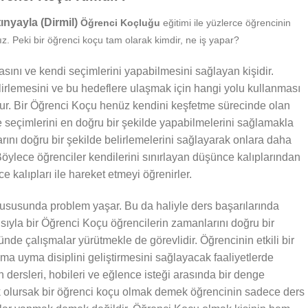
ınyayla (Dirmil)
Öğrenci Koçluğu
eğitimi ile yüzlerce öğrencinin
z. Peki bir öğrenci koçu tam olarak kimdir, ne iş yapar?
sını ve kendi seçimlerini yapabilmesini sağlayan kişidir.
irlemesini ve bu hedeflere ulaşmak için hangi yolu kullanması
nur. Bir Öğrenci Koçu henüz kendini keşfetme sürecinde olan
e seçimlerini en doğru bir şekilde yapabilmelerini sağlamakla
larını doğru bir şekilde belirlemelerini sağlayarak onlara daha
öylece öğrenciler kendilerini sınırlayan düşünce kalıplarından
 kalıpları ile hareket etmeyi öğrenirler.
susunda problem yaşar. Bu da haliyle ders başarılarında
ısıyla bir Öğrenci Koçu öğrencilerin zamanlarını doğru bir
nde çalışmalar yürütmekle de görevlidir. Öğrencinin etkili bir
ma uyma disiplini geliştirmesini sağlayacak faaliyetlerde
 dersleri, hobileri ve eğlence isteği arasında bir denge
k olursak bir öğrenci koçu olmak demek öğrencinin sadece ders