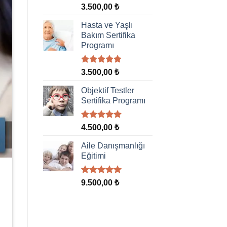
5 üzerinden
3.500,00
₺
5.00
oy
aldı
Hasta ve Yaşlı
Bakım Sertifika
Programı
5 üzerinden
3.500,00
₺
5.00
oy
aldı
Objektif Testler
Sertifika Programı
5 üzerinden
4.500,00
₺
5.00
oy
aldı
Aile Danışmanlığı
Eğitimi
5 üzerinden
9.500,00
₺
5.00
oy
aldı