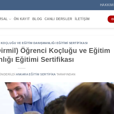
HAKKIM
MSAL
ÖN KAYIT
BLOG
CANLI DERSLER
İLETIŞIM
E
KOÇLUĞU VE EĞITIM DANIŞMANLIĞI EĞITIMI SERTIFIKASI
Dirmil) Öğrenci Koçluğu ve Eğitim
ığı Eğitimi Sertifikası
GÖNDERILDI
ANKARA EĞITIM SERTIFIKA
TARAFINDAN