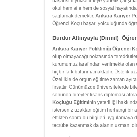
başarısını yükseltmeye yönelik çalışm
okul hem aile hem de sosyal hayatında 
sağlamak demektir.
Ankara Kariyer Po
Öğrenci Koçu başarı yolculuğunda öğren
Burdur Altınyayla (Dirmil) Öğre
Ankara Kariyer Polikliniği Öğrenci K
olup olmayacağı noktasında tereddütler 
kurumumuz tarafından verilmekte olan u
hiçbir fark bulunmamaktadır. Üstelik uza
Özellikle de örgün eğitime zaman ayıram
fırsattır. Günümüzde üniversitelerde bil
sonunda bireyler lisans diploması alm
Koçluğu Eğitimi
nin yeterliliği hakkın
isterseniz uzaktan eğitim herhangi bir a
ettikten sonra bu bilgileri uygulamaya
tecrübe kazanmak da alanın uzmanı ol