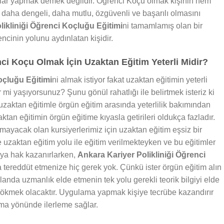
alar yapmak demek değildir. Öğrenci Koçu olmak kişinin hem
daha dengeli, daha mutlu, özgüvenli ve başarılı olmasını
likliniği Öğrenci Koçluğu Eğitimi
ni tamamlamış olan bir
cinin yolunu aydınlatan kişidir.
nci Koçu Olmak İçin Uzaktan Eğitim Yeterli Midir?
oçluğu Eğitimi
ni almak istiyor fakat uzaktan eğitimin yeterli
mi yaşıyorsunuz? Şunu gönül rahatlığı ile belirtmek isteriz ki
zaktan eğitimle örgün eğitim arasında yeterlilik bakımından
ktan eğitimin örgün eğitime kıyasla getirileri oldukça fazladır.
ayacak olan kursiyerlerimiz için uzaktan eğitim eşsiz bir
e uzaktan eğitim yolu ile eğitim verilmekteyken ve bu eğitimler
aya hak kazanırlarken,
Ankara Kariyer Polikliniği Öğrenci
da tereddüt etmenize hiç gerek yok. Çünkü ister örgün eğitim alın
landa uzmanlık elde etmenin tek yolu gerekli teorik bilgiyi elde
 dökmek olacaktır. Uygulama yapmak kişiye tecrübe kazandırır
ma yönünde ilerleme sağlar.