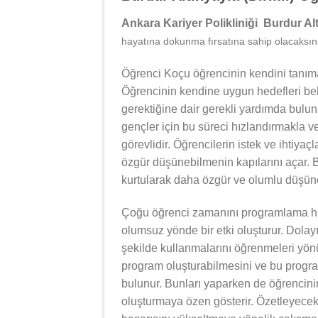
Ankara Kariyer Polikliniği Burdur Alt
hayatına dokunma fırsatına sahip olacaksını
Öğrenci Koçu öğrencinin kendini tanıma
Öğrencinin kendine uygun hedefleri bel
gerektiğine dair gerekli yardımda bulu
gençler için bu süreci hızlandırmakla v
görevlidir. Öğrencilerin istek ve ihtiyaç
özgür düşünebilmenin kapılarını açar. B
kurtularak daha özgür ve olumlu düşünce
Çoğu öğrenci zamanını programlama hu
olumsuz yönde bir etki oluşturur. Dolay
şekilde kullanmalarını öğrenmeleri yönü
program oluşturabilmesini ve bu progra
bulunur. Bunları yaparken de öğrencinin
oluşturmaya özen gösterir. Özetleyece