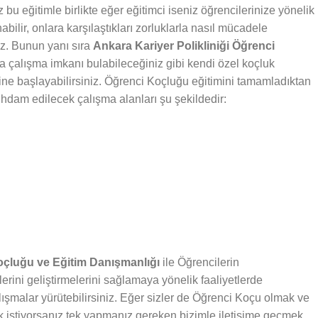
bu eğitimle birlikte eğer eğitimci iseniz öğrencilerinize yönelik
abilir, onlara karşılaştıkları zorluklarla nasıl mücadele
iz. Bunun yanı sıra
Ankara Kariyer Polikliniği Öğrenci
da çalışma imkanı bulabileceğiniz gibi kendi özel koçluk
rine başlayabilirsiniz. Öğrenci Koçluğu eğitimini tamamladıktan
stihdam edilecek çalışma alanları şu şekildedir:
Koçluğu ve Eğitim Danışmanlığı
ile Öğrencilerin
lerini geliştirmelerini sağlamaya yönelik faaliyetlerde
lışmalar yürütebilirsiniz. Eğer sizler de Öğrenci Koçu olmak ve
 istiyorsanız tek yapmanız gereken bizimle iletişime geçmek