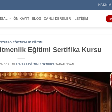
HAKKIM
MSAL
ÖN KAYIT
BLOG
CANLI DERSLER
İLETIŞIM
E
TIYATRO EĞITMENLIK EĞITIMI
tmenlik Eğitimi Sertifika Kursu
GÖNDERILDI
ANKARA EĞITIM SERTIFIKA
TARAFINDAN