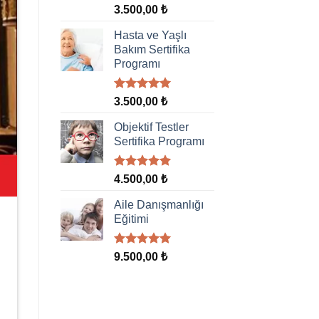
5 üzerinden
3.500,00
₺
5.00
oy
aldı
Hasta ve Yaşlı
Bakım Sertifika
Programı
5 üzerinden
3.500,00
₺
5.00
oy
aldı
Objektif Testler
Sertifika Programı
5 üzerinden
4.500,00
₺
5.00
oy
aldı
Aile Danışmanlığı
Eğitimi
5 üzerinden
9.500,00
₺
5.00
oy
aldı