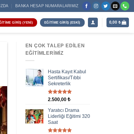
IZDA
BANKA HESAP NUMARALARIMIZ
0,00
₺
ĞITIME GIRIŞ (YENI)
EĞITIME GIRIŞ (ESKI)
EN ÇOK TALEP EDILEN
EĞITIMLERIMIZ
Hasta Kayıt Kabul
Sertifikası/Tıbbi
Sekreterlik
5 üzerinden
2.500,00
₺
5.00
oy
aldı
Yaratıcı Drama
Liderliği Eğitimi 320
Saat