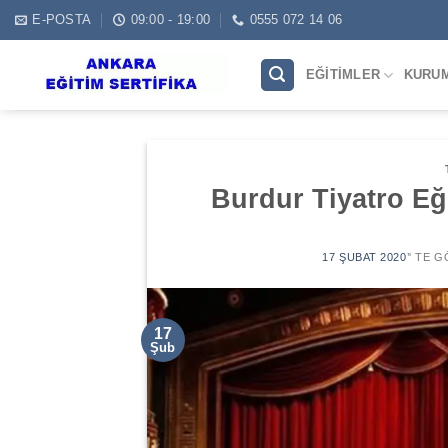
Skip
E-POSTA
09:00 - 19:00
0555 072 14 06
to
content
EĞITIMLER
KURU
Burdur Tiyatro Eği
17 ŞUBAT 2020
’' TE 
17
Şub