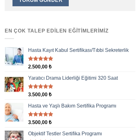
EN ÇOK TALEP EDILEN EĞITIMLERIMIZ
Hasta Kayıt Kabul Sertifikası/Tıbbi Sekreterlik
5 üzerinden
2.500,00
₺
5.00
oy
aldı
Yaratıcı Drama Liderliği Eğitimi 320 Saat
5 üzerinden
3.500,00
₺
5.00
oy
aldı
Hasta ve Yaşlı Bakım Sertifika Programı
5 üzerinden
3.500,00
₺
5.00
oy
aldı
Objektif Testler Sertifika Programı