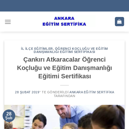
Skip
to
content
İL İLÇE EĞITIMLER
,
ÖĞRENCI KOÇLUĞU VE EĞITIM
DANIŞMANLIĞI EĞITIMI SERTIFIKASI
Çankırı Atkaracalar Öğrenci
Koçluğu ve Eğitim Danışmanlığı
Eğitimi Sertifikası
28 ŞUBAT 2019
’' TE GÖNDERILDI
ANKARA EĞITIM SERTIFIKA
TARAFINDAN
28
Şub