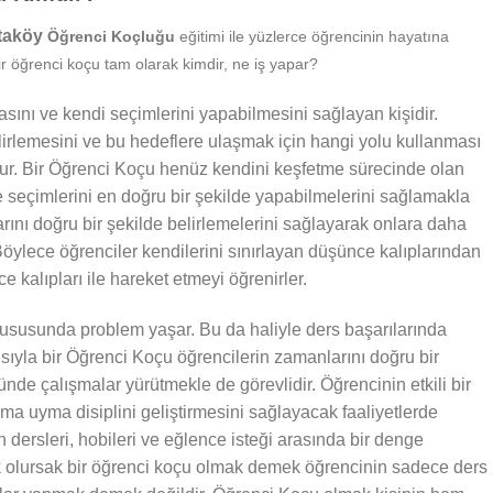
rtaköy
Öğrenci Koçluğu
eğitimi ile yüzlerce öğrencinin hayatına
r öğrenci koçu tam olarak kimdir, ne iş yapar?
sını ve kendi seçimlerini yapabilmesini sağlayan kişidir.
irlemesini ve bu hedeflere ulaşmak için hangi yolu kullanması
nur. Bir Öğrenci Koçu henüz kendini keşfetme sürecinde olan
e seçimlerini en doğru bir şekilde yapabilmelerini sağlamakla
larını doğru bir şekilde belirlemelerini sağlayarak onlara daha
öylece öğrenciler kendilerini sınırlayan düşünce kalıplarından
 kalıpları ile hareket etmeyi öğrenirler.
susunda problem yaşar. Bu da haliyle ders başarılarında
ısıyla bir Öğrenci Koçu öğrencilerin zamanlarını doğru bir
nde çalışmalar yürütmekle de görevlidir. Öğrencinin etkili bir
ma uyma disiplini geliştirmesini sağlayacak faaliyetlerde
 dersleri, hobileri ve eğlence isteği arasında bir denge
k olursak bir öğrenci koçu olmak demek öğrencinin sadece ders