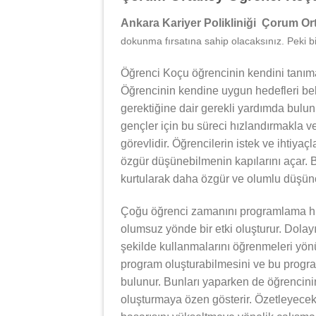
Ankara Kariyer Polikliniği Çorum O
dokunma fırsatına sahip olacaksınız. Peki bi
Öğrenci Koçu öğrencinin kendini tanıma
Öğrencinin kendine uygun hedefleri bel
gerektiğine dair gerekli yardımda bulu
gençler için bu süreci hızlandırmakla v
görevlidir. Öğrencilerin istek ve ihtiyaç
özgür düşünebilmenin kapılarını açar. B
kurtularak daha özgür ve olumlu düşünce
Çoğu öğrenci zamanını programlama hu
olumsuz yönde bir etki oluşturur. Dolay
şekilde kullanmalarını öğrenmeleri yönü
program oluşturabilmesini ve bu progra
bulunur. Bunları yaparken de öğrencinin
oluşturmaya özen gösterir. Özetleyece