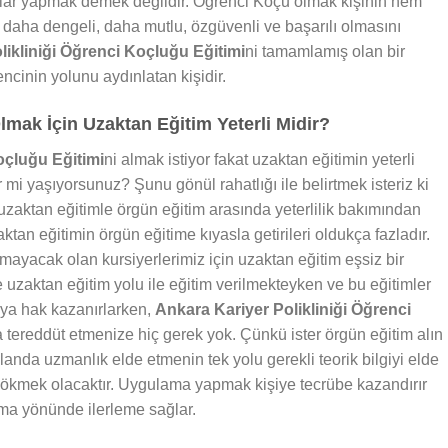
alar yapmak demek değildir. Öğrenci Koçu olmak kişinin hem
daha dengeli, daha mutlu, özgüvenli ve başarılı olmasını
likliniği Öğrenci Koçluğu Eğitimi
ni tamamlamış olan bir
cinin yolunu aydınlatan kişidir.
ak İçin Uzaktan Eğitim Yeterli Midir?
oçluğu Eğitimi
ni almak istiyor fakat uzaktan eğitimin yeterli
mi yaşıyorsunuz? Şunu gönül rahatlığı ile belirtmek isteriz ki
zaktan eğitimle örgün eğitim arasında yeterlilik bakımından
ktan eğitimin örgün eğitime kıyasla getirileri oldukça fazladır.
ayacak olan kursiyerlerimiz için uzaktan eğitim eşsiz bir
e uzaktan eğitim yolu ile eğitim verilmekteyken ve bu eğitimler
aya hak kazanırlarken,
Ankara Kariyer Polikliniği Öğrenci
da tereddüt etmenize hiç gerek yok. Çünkü ister örgün eğitim alın
landa uzmanlık elde etmenin tek yolu gerekli teorik bilgiyi elde
 dökmek olacaktır. Uygulama yapmak kişiye tecrübe kazandırır
ma yönünde ilerleme sağlar.