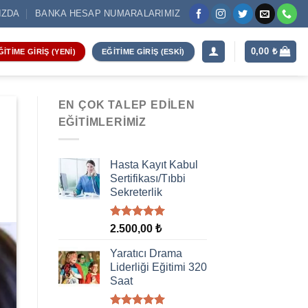
IZDA
BANKA HESAP NUMARALARIMIZ
0,00
₺
ĞITIME GIRIŞ (YENI)
EĞITIME GIRIŞ (ESKI)
EN ÇOK TALEP EDILEN
EĞITIMLERIMIZ
Hasta Kayıt Kabul
Sertifikası/Tıbbi
Sekreterlik
5 üzerinden
2.500,00
₺
5.00
oy
aldı
Yaratıcı Drama
Liderliği Eğitimi 320
Saat