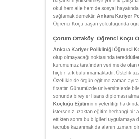
başarısını yükseltmeye yönelik çalışm
okul hem aile hem de sosyal hayatında 
sağlamak demektir.
Ankara Kariyer Po
Öğrenci Koçu başarı yolculuğunda öğren
Çorum Ortaköy Öğrenci Koçu Olm
Ankara Kariyer Polikliniği Öğrenci K
olup olmayacağı noktasında tereddütler 
kurumumuz tarafından verilmekte olan u
hiçbir fark bulunmamaktadır. Üstelik uza
Özellikle de örgün eğitime zaman ayıram
fırsattır. Günümüzde üniversitelerde bil
sonunda bireyler lisans diploması alm
Koçluğu Eğitimi
nin yeterliliği hakkın
isterseniz uzaktan eğitim herhangi bir a
ettikten sonra bu bilgileri uygulamaya
tecrübe kazanmak da alanın uzmanı ol