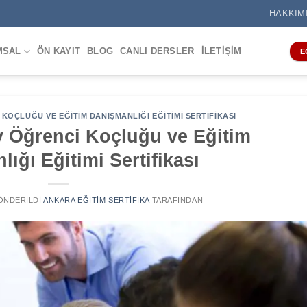
HAKKIM
MSAL
ÖN KAYIT
BLOG
CANLI DERSLER
İLETIŞIM
E
KOÇLUĞU VE EĞITIM DANIŞMANLIĞI EĞITIMI SERTIFIKASI
 Öğrenci Koçluğu ve Eğitim
ığı Eğitimi Sertifikası
GÖNDERILDI
ANKARA EĞITIM SERTIFIKA
TARAFINDAN