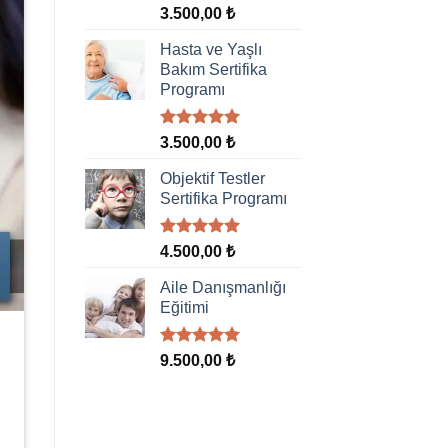
5 üzerinden
3.500,00
₺
5.00
oy
aldı
Hasta ve Yaşlı
Bakım Sertifika
Programı
5 üzerinden
3.500,00
₺
5.00
oy
aldı
Objektif Testler
Sertifika Programı
5 üzerinden
4.500,00
₺
5.00
oy
aldı
Aile Danışmanlığı
Eğitimi
5 üzerinden
9.500,00
₺
5.00
oy
aldı