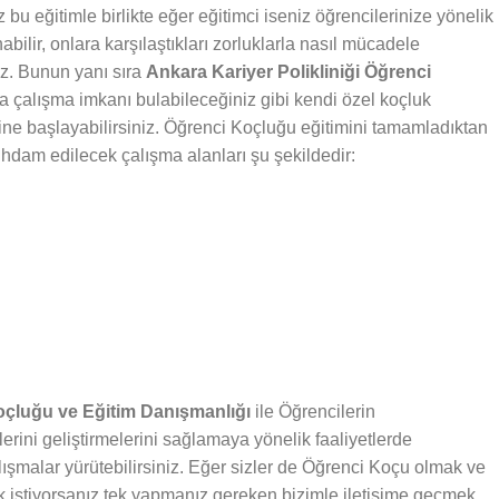
bu eğitimle birlikte eğer eğitimci iseniz öğrencilerinize yönelik
abilir, onlara karşılaştıkları zorluklarla nasıl mücadele
iz. Bunun yanı sıra
Ankara Kariyer Polikliniği Öğrenci
da çalışma imkanı bulabileceğiniz gibi kendi özel koçluk
rine başlayabilirsiniz. Öğrenci Koçluğu eğitimini tamamladıktan
stihdam edilecek çalışma alanları şu şekildedir:
Koçluğu ve Eğitim Danışmanlığı
ile Öğrencilerin
lerini geliştirmelerini sağlamaya yönelik faaliyetlerde
lışmalar yürütebilirsiniz. Eğer sizler de Öğrenci Koçu olmak ve
 istiyorsanız tek yapmanız gereken bizimle iletişime geçmek