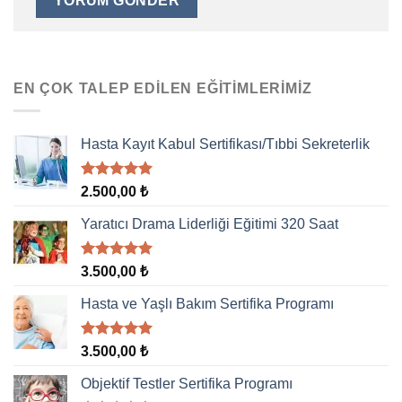
EN ÇOK TALEP EDILEN EĞITIMLERIMIZ
Hasta Kayıt Kabul Sertifikası/Tıbbi Sekreterlik
5 üzerinden
2.500,00
₺
5.00
oy
aldı
Yaratıcı Drama Liderliği Eğitimi 320 Saat
5 üzerinden
3.500,00
₺
5.00
oy
aldı
Hasta ve Yaşlı Bakım Sertifika Programı
5 üzerinden
3.500,00
₺
5.00
oy
aldı
Objektif Testler Sertifika Programı