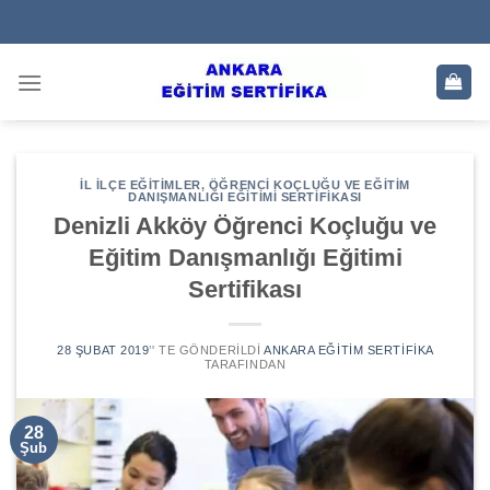
Skip
to
content
İL İLÇE EĞITIMLER
,
ÖĞRENCI KOÇLUĞU VE EĞITIM
DANIŞMANLIĞI EĞITIMI SERTIFIKASI
Denizli Akköy Öğrenci Koçluğu ve
Eğitim Danışmanlığı Eğitimi
Sertifikası
28 ŞUBAT 2019
’' TE GÖNDERILDI
ANKARA EĞITIM SERTIFIKA
TARAFINDAN
28
Şub