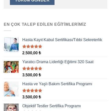
EN ÇOK TALEP EDILEN EĞITIMLERIMIZ
Hasta Kayıt Kabul Sertifikası/Tıbbi Sekreterlik
5 üzerinden
2.500,00
₺
5.00
oy
aldı
Yaratıcı Drama Liderliği Eğitimi 320 Saat
5 üzerinden
3.500,00
₺
5.00
oy
aldı
Hasta ve Yaşlı Bakım Sertifika Programı
5 üzerinden
3.500,00
₺
5.00
oy
aldı
Objektif Testler Sertifika Programı