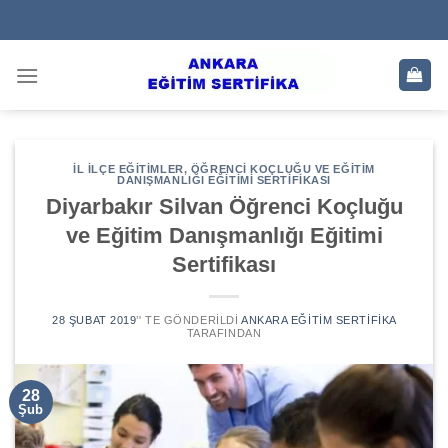
Skip
to
content
İL İLÇE EĞITIMLER
,
ÖĞRENCI KOÇLUĞU VE EĞITIM
DANIŞMANLIĞI EĞITIMI SERTIFIKASI
Diyarbakır Silvan Öğrenci Koçluğu
ve Eğitim Danışmanlığı Eğitimi
Sertifikası
28 ŞUBAT 2019
’' TE GÖNDERILDI
ANKARA EĞITIM SERTIFIKA
TARAFINDAN
28
Şub