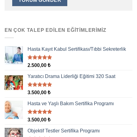
EN ÇOK TALEP EDILEN EĞITIMLERIMIZ
Hasta Kayıt Kabul Sertifikası/Tıbbi Sekreterlik
5 üzerinden
2.500,00
₺
5.00
oy
aldı
Yaratıcı Drama Liderliği Eğitimi 320 Saat
5 üzerinden
3.500,00
₺
5.00
oy
aldı
Hasta ve Yaşlı Bakım Sertifika Programı
5 üzerinden
3.500,00
₺
5.00
oy
aldı
Objektif Testler Sertifika Programı