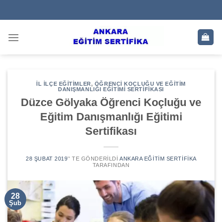
Skip
to
content
İL İLÇE EĞITIMLER
,
ÖĞRENCI KOÇLUĞU VE EĞITIM
DANIŞMANLIĞI EĞITIMI SERTIFIKASI
Düzce Gölyaka Öğrenci Koçluğu ve
Eğitim Danışmanlığı Eğitimi
Sertifikası
28 ŞUBAT 2019
’' TE GÖNDERILDI
ANKARA EĞITIM SERTIFIKA
TARAFINDAN
28
Şub