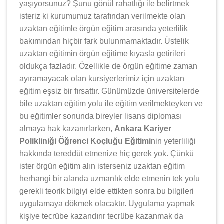
yaşıyorsunuz? Şunu gönül rahatlığı ile belirtmek
isteriz ki kurumumuz tarafından verilmekte olan
uzaktan eğitimle örgün eğitim arasında yeterlilik
bakımından hiçbir fark bulunmamaktadır. Üstelik
uzaktan eğitimin örgün eğitime kıyasla getirileri
oldukça fazladır. Özellikle de örgün eğitime zaman
ayıramayacak olan kursiyerlerimiz için uzaktan
eğitim eşsiz bir fırsattır. Günümüzde üniversitelerde
bile uzaktan eğitim yolu ile eğitim verilmekteyken ve
bu eğitimler sonunda bireyler lisans diploması
almaya hak kazanırlarken,
Ankara Kariyer
Polikliniği Öğrenci Koçluğu Eğitimi
nin yeterliliği
hakkında tereddüt etmenize hiç gerek yok. Çünkü
ister örgün eğitim alın isterseniz uzaktan eğitim
herhangi bir alanda uzmanlık elde etmenin tek yolu
gerekli teorik bilgiyi elde ettikten sonra bu bilgileri
uygulamaya dökmek olacaktır. Uygulama yapmak
kişiye tecrübe kazandırır tecrübe kazanmak da