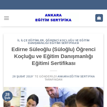
Skip
to
content
İL İLÇE EĞITIMLER
,
ÖĞRENCI KOÇLUĞU VE EĞITIM
DANIŞMANLIĞI EĞITIMI SERTIFIKASI
Edirne Süleoğlu (Süloğlu) Öğrenci
Koçluğu ve Eğitim Danışmanlığı
Eğitimi Sertifikası
28 ŞUBAT 2019
’' TE GÖNDERILDI
ANKARA EĞITIM SERTIFIKA
TARAFINDAN
28
Şub