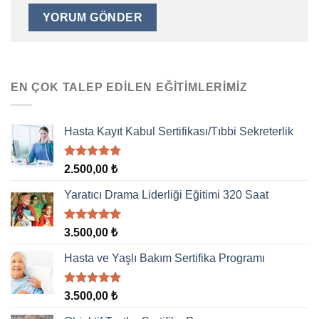
EN ÇOK TALEP EDILEN EĞITIMLERIMIZ
Hasta Kayıt Kabul Sertifikası/Tıbbi Sekreterlik
5 üzerinden
2.500,00
₺
5.00
oy
aldı
Yaratıcı Drama Liderliği Eğitimi 320 Saat
5 üzerinden
3.500,00
₺
5.00
oy
aldı
Hasta ve Yaşlı Bakım Sertifika Programı
5 üzerinden
3.500,00
₺
5.00
oy
aldı