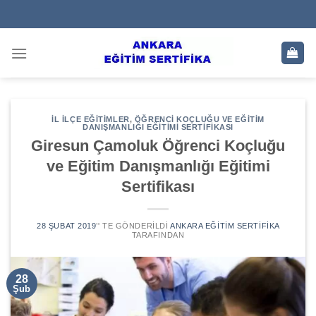
Skip
to
content
İL İLÇE EĞITIMLER
,
ÖĞRENCI KOÇLUĞU VE EĞITIM
DANIŞMANLIĞI EĞITIMI SERTIFIKASI
Giresun Çamoluk Öğrenci Koçluğu
ve Eğitim Danışmanlığı Eğitimi
Sertifikası
28 ŞUBAT 2019
’' TE GÖNDERILDI
ANKARA EĞITIM SERTIFIKA
TARAFINDAN
28
Şub