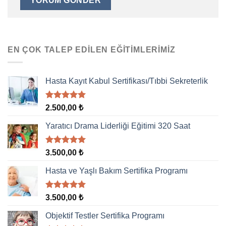
EN ÇOK TALEP EDILEN EĞITIMLERIMIZ
Hasta Kayıt Kabul Sertifikası/Tıbbi Sekreterlik
5 üzerinden
2.500,00
₺
5.00
oy
aldı
Yaratıcı Drama Liderliği Eğitimi 320 Saat
5 üzerinden
3.500,00
₺
5.00
oy
aldı
Hasta ve Yaşlı Bakım Sertifika Programı
5 üzerinden
3.500,00
₺
5.00
oy
aldı
Objektif Testler Sertifika Programı