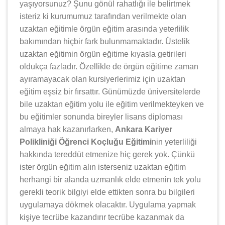
yaşıyorsunuz? Şunu gönül rahatlığı ile belirtmek
isteriz ki kurumumuz tarafından verilmekte olan
uzaktan eğitimle örgün eğitim arasında yeterlilik
bakımından hiçbir fark bulunmamaktadır. Üstelik
uzaktan eğitimin örgün eğitime kıyasla getirileri
oldukça fazladır. Özellikle de örgün eğitime zaman
ayıramayacak olan kursiyerlerimiz için uzaktan
eğitim eşsiz bir fırsattır. Günümüzde üniversitelerde
bile uzaktan eğitim yolu ile eğitim verilmekteyken ve
bu eğitimler sonunda bireyler lisans diploması
almaya hak kazanırlarken,
Ankara Kariyer
Polikliniği Öğrenci Koçluğu Eğitimi
nin yeterliliği
hakkında tereddüt etmenize hiç gerek yok. Çünkü
ister örgün eğitim alın isterseniz uzaktan eğitim
herhangi bir alanda uzmanlık elde etmenin tek yolu
gerekli teorik bilgiyi elde ettikten sonra bu bilgileri
uygulamaya dökmek olacaktır. Uygulama yapmak
kişiye tecrübe kazandırır tecrübe kazanmak da