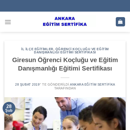
Skip
to
content
İL İLÇE EĞITIMLER
,
ÖĞRENCI KOÇLUĞU VE EĞITIM
DANIŞMANLIĞI EĞITIMI SERTIFIKASI
Giresun Öğrenci Koçluğu ve Eğitim
Danışmanlığı Eğitimi Sertifikası
28 ŞUBAT 2019
’' TE GÖNDERILDI
ANKARA EĞITIM SERTIFIKA
TARAFINDAN
28
Şub