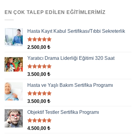
EN ÇOK TALEP EDILEN EĞITIMLERIMIZ
Hasta Kayıt Kabul Sertifikası/Tıbbi Sekreterlik
5 üzerinden
2.500,00
₺
5.00
oy
aldı
Yaratıcı Drama Liderliği Eğitimi 320 Saat
5 üzerinden
3.500,00
₺
5.00
oy
aldı
Hasta ve Yaşlı Bakım Sertifika Programı
5 üzerinden
3.500,00
₺
5.00
oy
aldı
Objektif Testler Sertifika Programı
5 üzerinden
4.500,00
₺
5.00
oy