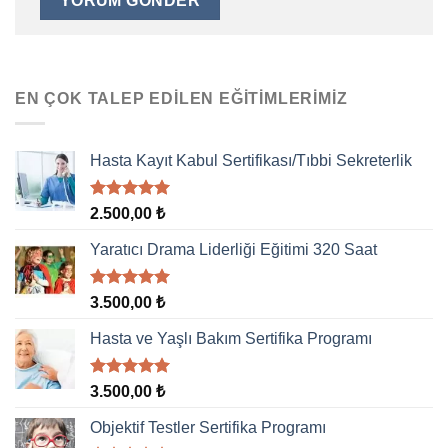
EN ÇOK TALEP EDILEN EĞITIMLERIMIZ
Hasta Kayıt Kabul Sertifikası/Tıbbi Sekreterlik
5 üzerinden
2.500,00
₺
5.00
oy
aldı
Yaratıcı Drama Liderliği Eğitimi 320 Saat
5 üzerinden
3.500,00
₺
5.00
oy
aldı
Hasta ve Yaşlı Bakım Sertifika Programı
5 üzerinden
3.500,00
₺
5.00
oy
aldı
Objektif Testler Sertifika Programı