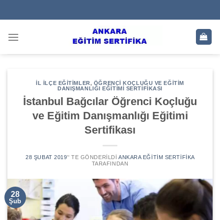
Skip
to
content
İL İLÇE EĞITIMLER
,
ÖĞRENCI KOÇLUĞU VE EĞITIM
DANIŞMANLIĞI EĞITIMI SERTIFIKASI
İstanbul Bağcılar Öğrenci Koçluğu
ve Eğitim Danışmanlığı Eğitimi
Sertifikası
28 ŞUBAT 2019
’' TE GÖNDERILDI
ANKARA EĞITIM SERTIFIKA
TARAFINDAN
28
Şub