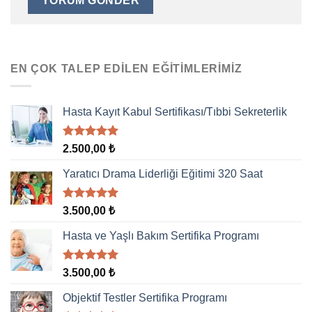
EN ÇOK TALEP EDILEN EĞITIMLERIMIZ
Hasta Kayıt Kabul Sertifikası/Tıbbi Sekreterlik
5 üzerinden
2.500,00
₺
5.00
oy
aldı
Yaratıcı Drama Liderliği Eğitimi 320 Saat
5 üzerinden
3.500,00
₺
5.00
oy
aldı
Hasta ve Yaşlı Bakım Sertifika Programı
5 üzerinden
3.500,00
₺
5.00
oy
aldı
Objektif Testler Sertifika Programı