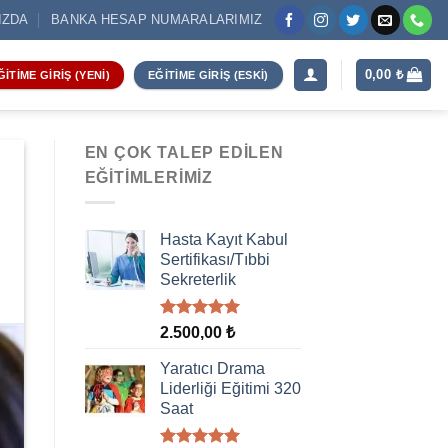
IZDA
BANKA HESAP NUMARALARIMIZ
0,00
₺
ĞITIME GIRIŞ (YENI)
EĞITIME GIRIŞ (ESKI)
EN ÇOK TALEP EDILEN
EĞITIMLERIMIZ
Hasta Kayıt Kabul
Sertifikası/Tıbbi
Sekreterlik
5 üzerinden
2.500,00
₺
5.00
oy
aldı
Yaratıcı Drama
Liderliği Eğitimi 320
Saat