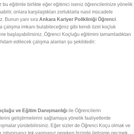
bu eğitimle birlikte eğer eğitimci iseniz öğrencilerinize yönelik
abilir, onlara karşılaştıkları zorluklarla nasıl mücadele
iz. Bunun yanı sıra
Ankara Kariyer Polikliniği Öğrenci
da çalışma imkanı bulabileceğiniz gibi kendi özel koçluk
rine başlayabilirsiniz. Öğrenci Koçluğu eğitimini tamamladıktan
stihdam edilecek çalışma alanları şu şekildedir:
Koçluğu ve Eğitim Danışmanlığı
ile Öğrencilerin
lerini geliştirmelerini sağlamaya yönelik faaliyetlerde
lışmalar yürütebilirsiniz. Eğer sizler de Öğrenci Koçu olmak ve
 istiyorsanız tek yapmanız gereken bizimle iletişime geçmek