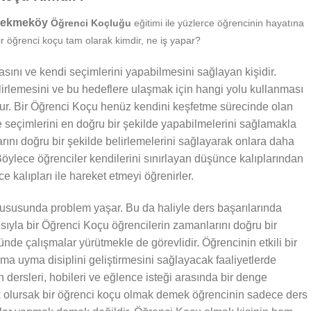
l Çekmeköy
Öğrenci Koçluğu
eğitimi ile yüzlerce öğrencinin hayatına
r öğrenci koçu tam olarak kimdir, ne iş yapar?
sını ve kendi seçimlerini yapabilmesini sağlayan kişidir.
irlemesini ve bu hedeflere ulaşmak için hangi yolu kullanması
nur. Bir Öğrenci Koçu henüz kendini keşfetme sürecinde olan
e seçimlerini en doğru bir şekilde yapabilmelerini sağlamakla
larını doğru bir şekilde belirlemelerini sağlayarak onlara daha
öylece öğrenciler kendilerini sınırlayan düşünce kalıplarından
 kalıpları ile hareket etmeyi öğrenirler.
susunda problem yaşar. Bu da haliyle ders başarılarında
ısıyla bir Öğrenci Koçu öğrencilerin zamanlarını doğru bir
nde çalışmalar yürütmekle de görevlidir. Öğrencinin etkili bir
ma uyma disiplini geliştirmesini sağlayacak faaliyetlerde
 dersleri, hobileri ve eğlence isteği arasında bir denge
k olursak bir öğrenci koçu olmak demek öğrencinin sadece ders