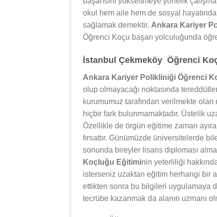
başarısını yükseltmeye yönelik çalışm
okul hem aile hem de sosyal hayatında 
sağlamak demektir.
Ankara Kariyer Po
Öğrenci Koçu başarı yolculuğunda öğren
İstanbul Çekmeköy Öğrenci Koçu
Ankara Kariyer Polikliniği Öğrenci K
olup olmayacağı noktasında tereddütler 
kurumumuz tarafından verilmekte olan u
hiçbir fark bulunmamaktadır. Üstelik uza
Özellikle de örgün eğitime zaman ayıram
fırsattır. Günümüzde üniversitelerde bil
sonunda bireyler lisans diploması alm
Koçluğu Eğitimi
nin yeterliliği hakkın
isterseniz uzaktan eğitim herhangi bir a
ettikten sonra bu bilgileri uygulamaya
tecrübe kazanmak da alanın uzmanı ol