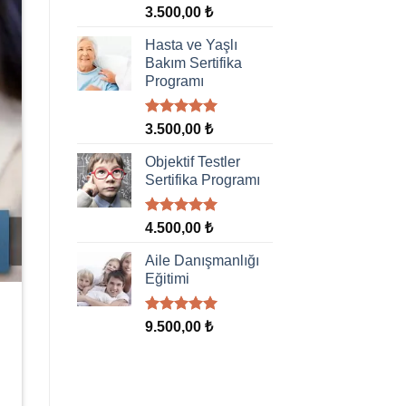
5 üzerinden
3.500,00
₺
5.00
oy
aldı
Hasta ve Yaşlı
Bakım Sertifika
Programı
5 üzerinden
3.500,00
₺
5.00
oy
aldı
Objektif Testler
Sertifika Programı
5 üzerinden
4.500,00
₺
5.00
oy
aldı
Aile Danışmanlığı
Eğitimi
5 üzerinden
9.500,00
₺
5.00
oy
aldı