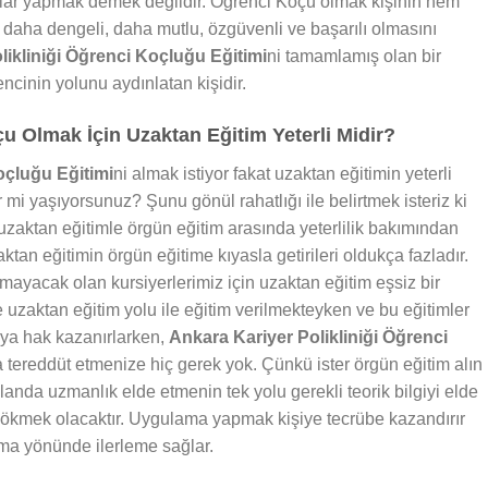
alar yapmak demek değildir. Öğrenci Koçu olmak kişinin hem
daha dengeli, daha mutlu, özgüvenli ve başarılı olmasını
likliniği Öğrenci Koçluğu Eğitimi
ni tamamlamış olan bir
cinin yolunu aydınlatan kişidir.
 Olmak İçin Uzaktan Eğitim Yeterli Midir?
oçluğu Eğitimi
ni almak istiyor fakat uzaktan eğitimin yeterli
mi yaşıyorsunuz? Şunu gönül rahatlığı ile belirtmek isteriz ki
zaktan eğitimle örgün eğitim arasında yeterlilik bakımından
ktan eğitimin örgün eğitime kıyasla getirileri oldukça fazladır.
ayacak olan kursiyerlerimiz için uzaktan eğitim eşsiz bir
e uzaktan eğitim yolu ile eğitim verilmekteyken ve bu eğitimler
aya hak kazanırlarken,
Ankara Kariyer Polikliniği Öğrenci
da tereddüt etmenize hiç gerek yok. Çünkü ister örgün eğitim alın
landa uzmanlık elde etmenin tek yolu gerekli teorik bilgiyi elde
 dökmek olacaktır. Uygulama yapmak kişiye tecrübe kazandırır
ma yönünde ilerleme sağlar.