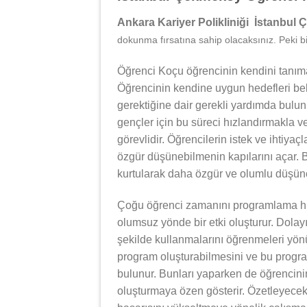
Ankara Kariyer Polikliniği İstanbu
dokunma fırsatına sahip olacaksınız. Peki bi
Öğrenci Koçu öğrencinin kendini tanıma
Öğrencinin kendine uygun hedefleri bel
gerektiğine dair gerekli yardımda bulu
gençler için bu süreci hızlandırmakla v
görevlidir. Öğrencilerin istek ve ihtiyaç
özgür düşünebilmenin kapılarını açar. B
kurtularak daha özgür ve olumlu düşünce
Çoğu öğrenci zamanını programlama hu
olumsuz yönde bir etki oluşturur. Dolay
şekilde kullanmalarını öğrenmeleri yönü
program oluşturabilmesini ve bu progra
bulunur. Bunları yaparken de öğrencinin
oluşturmaya özen gösterir. Özetleyece