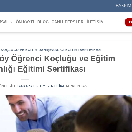
HAKKIM
MSAL
ÖN KAYIT
BLOG
CANLI DERSLER
İLETIŞIM
E
KOÇLUĞU VE EĞITIM DANIŞMANLIĞI EĞITIMI SERTIFIKASI
öy Öğrenci Koçluğu ve Eğitim
ığı Eğitimi Sertifikası
GÖNDERILDI
ANKARA EĞITIM SERTIFIKA
TARAFINDAN