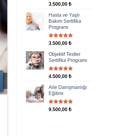
5 üzerinden
3.500,00
₺
5.00
oy
aldı
Hasta ve Yaşlı
Bakım Sertifika
Programı
5 üzerinden
3.500,00
₺
5.00
oy
aldı
Objektif Testler
Sertifika Programı
5 üzerinden
4.500,00
₺
5.00
oy
aldı
Aile Danışmanlığı
Eğitimi
5 üzerinden
9.500,00
₺
5.00
oy
aldı