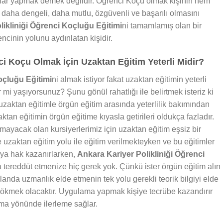
alar yapmak demek değildir. Öğrenci Koçu olmak kişinin hem
daha dengeli, daha mutlu, özgüvenli ve başarılı olmasını
likliniği Öğrenci Koçluğu Eğitimi
ni tamamlamış olan bir
cinin yolunu aydınlatan kişidir.
 Koçu Olmak İçin Uzaktan Eğitim Yeterli Midir?
oçluğu Eğitimi
ni almak istiyor fakat uzaktan eğitimin yeterli
mi yaşıyorsunuz? Şunu gönül rahatlığı ile belirtmek isteriz ki
zaktan eğitimle örgün eğitim arasında yeterlilik bakımından
ktan eğitimin örgün eğitime kıyasla getirileri oldukça fazladır.
ayacak olan kursiyerlerimiz için uzaktan eğitim eşsiz bir
e uzaktan eğitim yolu ile eğitim verilmekteyken ve bu eğitimler
aya hak kazanırlarken,
Ankara Kariyer Polikliniği Öğrenci
da tereddüt etmenize hiç gerek yok. Çünkü ister örgün eğitim alın
landa uzmanlık elde etmenin tek yolu gerekli teorik bilgiyi elde
 dökmek olacaktır. Uygulama yapmak kişiye tecrübe kazandırır
ma yönünde ilerleme sağlar.