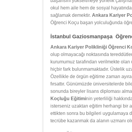
başarısını yükseltmeye yönelik çalışm
okul hem aile hem de sosyal hayatında 
sağlamak demektir.
Ankara Kariyer Po
Öğrenci Koçu başarı yolculuğunda öğren
İstanbul Gaziosmanpaşa Öğrenci
Ankara Kariyer Polikliniği Öğrenci K
olup olmayacağı noktasında tereddütler 
kurumumuz tarafından verilmekte olan u
hiçbir fark bulunmamaktadır. Üstelik uza
Özellikle de örgün eğitime zaman ayıram
fırsattır. Günümüzde üniversitelerde bil
sonunda bireyler lisans diploması alm
Koçluğu Eğitimi
nin yeterliliği hakkın
isterseniz uzaktan eğitim herhangi bir a
ettikten sonra bu bilgileri uygulamaya
tecrübe kazanmak da alanın uzmanı ol