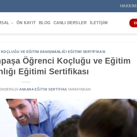
HAKKIM
MSAL
ÖN KAYIT
BLOG
CANLI DERSLER
İLETIŞIM
E
KOÇLUĞU VE EĞITIM DANIŞMANLIĞI EĞITIMI SERTIFIKASI
paşa Öğrenci Koçluğu ve Eğitim
ığı Eğitimi Sertifikası
GÖNDERILDI
ANKARA EĞITIM SERTIFIKA
TARAFINDAN