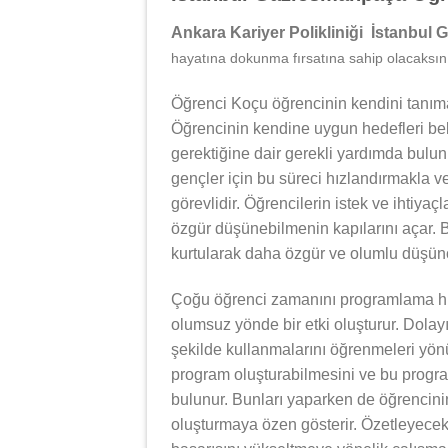
Ankara Kariyer Polikliniği İstanbu
hayatına dokunma fırsatına sahip olacaksını
Öğrenci Koçu öğrencinin kendini tanıma
Öğrencinin kendine uygun hedefleri bel
gerektiğine dair gerekli yardımda bulu
gençler için bu süreci hızlandırmakla v
görevlidir. Öğrencilerin istek ve ihtiyaç
özgür düşünebilmenin kapılarını açar. B
kurtularak daha özgür ve olumlu düşünce
Çoğu öğrenci zamanını programlama hu
olumsuz yönde bir etki oluşturur. Dolay
şekilde kullanmalarını öğrenmeleri yönü
program oluşturabilmesini ve bu progra
bulunur. Bunları yaparken de öğrencinin
oluşturmaya özen gösterir. Özetleyece