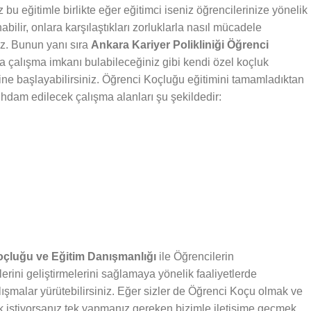
bu eğitimle birlikte eğer eğitimci iseniz öğrencilerinize yönelik
abilir, onlara karşılaştıkları zorluklarla nasıl mücadele
iz. Bunun yanı sıra
Ankara Kariyer Polikliniği Öğrenci
da çalışma imkanı bulabileceğiniz gibi kendi özel koçluk
rine başlayabilirsiniz. Öğrenci Koçluğu eğitimini tamamladıktan
stihdam edilecek çalışma alanları şu şekildedir:
Koçluğu ve Eğitim Danışmanlığı
ile Öğrencilerin
lerini geliştirmelerini sağlamaya yönelik faaliyetlerde
lışmalar yürütebilirsiniz. Eğer sizler de Öğrenci Koçu olmak ve
 istiyorsanız tek yapmanız gereken bizimle iletişime geçmek