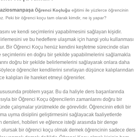
l Gaziosmanpaşa
Öğrenci Koçluğu
eğitimi ile yüzlerce öğrencinin
z. Peki bir öğrenci koçu tam olarak kimdir, ne iş yapar?
sını ve kendi seçimlerini yapabilmesini sağlayan kişidir.
irlemesini ve bu hedeflere ulaşmak için hangi yolu kullanması
nur. Bir Öğrenci Koçu henüz kendini keşfetme sürecinde olan
e seçimlerini en doğru bir şekilde yapabilmelerini sağlamakla
larını doğru bir şekilde belirlemelerini sağlayarak onlara daha
öylece öğrenciler kendilerini sınırlayan düşünce kalıplarından
 kalıpları ile hareket etmeyi öğrenirler.
susunda problem yaşar. Bu da haliyle ders başarılarında
ısıyla bir Öğrenci Koçu öğrencilerin zamanlarını doğru bir
nde çalışmalar yürütmekle de görevlidir. Öğrencinin etkili bir
ma uyma disiplini geliştirmesini sağlayacak faaliyetlerde
 dersleri, hobileri ve eğlence isteği arasında bir denge
k olursak bir öğrenci koçu olmak demek öğrencinin sadece ders