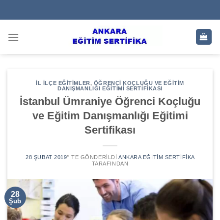
Skip
to
content
İL İLÇE EĞITIMLER
,
ÖĞRENCI KOÇLUĞU VE EĞITIM
DANIŞMANLIĞI EĞITIMI SERTIFIKASI
İstanbul Ümraniye Öğrenci Koçluğu
ve Eğitim Danışmanlığı Eğitimi
Sertifikası
28 ŞUBAT 2019
’' TE GÖNDERILDI
ANKARA EĞITIM SERTIFIKA
TARAFINDAN
28
Şub