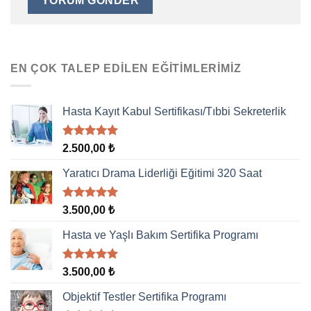
EN ÇOK TALEP EDILEN EĞITIMLERIMIZ
Hasta Kayıt Kabul Sertifikası/Tıbbi Sekreterlik
5 üzerinden
2.500,00
₺
5.00
oy
aldı
Yaratıcı Drama Liderliği Eğitimi 320 Saat
5 üzerinden
3.500,00
₺
5.00
oy
aldı
Hasta ve Yaşlı Bakım Sertifika Programı
5 üzerinden
3.500,00
₺
5.00
oy
aldı
Objektif Testler Sertifika Programı