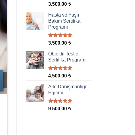
5 üzerinden
3.500,00
₺
5.00
oy
aldı
Hasta ve Yaşlı
Bakım Sertifika
Programı
5 üzerinden
3.500,00
₺
5.00
oy
aldı
Objektif Testler
Sertifika Programı
5 üzerinden
4.500,00
₺
5.00
oy
aldı
Aile Danışmanlığı
Eğitimi
5 üzerinden
9.500,00
₺
5.00
oy
aldı