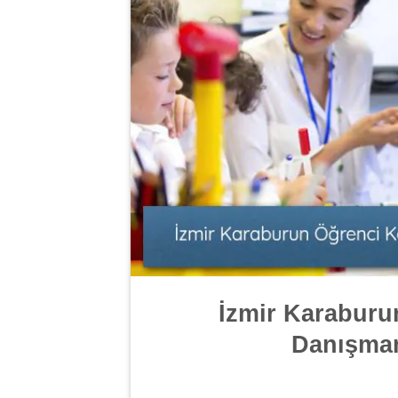
İzmir Karaburu
Danışmanl