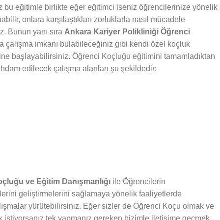
bu eğitimle birlikte eğer eğitimci iseniz öğrencilerinize yönelik
abilir, onlara karşılaştıkları zorluklarla nasıl mücadele
iz. Bunun yanı sıra
Ankara Kariyer Polikliniği Öğrenci
da çalışma imkanı bulabileceğiniz gibi kendi özel koçluk
rine başlayabilirsiniz. Öğrenci Koçluğu eğitimini tamamladıktan
stihdam edilecek çalışma alanları şu şekildedir:
Koçluğu ve Eğitim Danışmanlığı
ile Öğrencilerin
lerini geliştirmelerini sağlamaya yönelik faaliyetlerde
lışmalar yürütebilirsiniz. Eğer sizler de Öğrenci Koçu olmak ve
 istiyorsanız tek yapmanız gereken bizimle iletişime geçmek