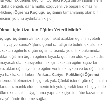
alar yapmak demek değildir. Öğrenci Koçu olmak kişinin hem
daha dengeli, daha mutlu, özgüvenli ve başarılı olmasını
likliniği Öğrenci Koçluğu Eğitimi
ni tamamlamış olan bir
cinin yolunu aydınlatan kişidir.
mak İçin Uzaktan Eğitim Yeterli Midir?
oçluğu Eğitimi
ni almak istiyor fakat uzaktan eğitimin yeterli
mi yaşıyorsunuz? Şunu gönül rahatlığı ile belirtmek isteriz ki
zaktan eğitimle örgün eğitim arasında yeterlilik bakımından
ktan eğitimin örgün eğitime kıyasla getirileri oldukça fazladır.
ayacak olan kursiyerlerimiz için uzaktan eğitim eşsiz bir
e uzaktan eğitim yolu ile eğitim verilmekteyken ve bu eğitimler
aya hak kazanırlarken,
Ankara Kariyer Polikliniği Öğrenci
da tereddüt etmenize hiç gerek yok. Çünkü ister örgün eğitim alın
landa uzmanlık elde etmenin tek yolu gerekli teorik bilgiyi elde
 dökmek olacaktır. Uygulama yapmak kişiye tecrübe kazandırır
ma yönünde ilerleme sağlar.