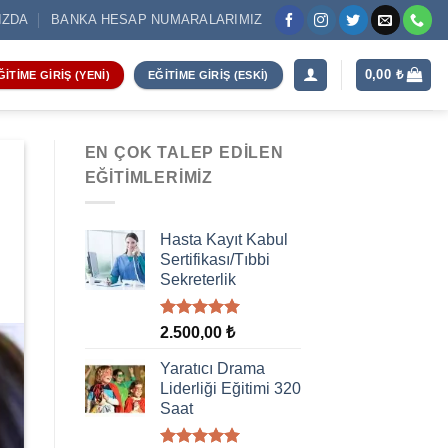
IZDA
BANKA HESAP NUMARALARIMIZ
0,00
₺
ĞITIME GIRIŞ (YENI)
EĞITIME GIRIŞ (ESKI)
EN ÇOK TALEP EDILEN
EĞITIMLERIMIZ
Hasta Kayıt Kabul
Sertifikası/Tıbbi
Sekreterlik
5 üzerinden
2.500,00
₺
5.00
oy
aldı
Yaratıcı Drama
Liderliği Eğitimi 320
Saat