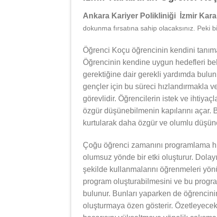
Ankara Kariyer Polikliniği İzmir Ka
dokunma fırsatına sahip olacaksınız. Peki bi
Öğrenci Koçu öğrencinin kendini tanıma
Öğrencinin kendine uygun hedefleri bel
gerektiğine dair gerekli yardımda bulu
gençler için bu süreci hızlandırmakla v
görevlidir. Öğrencilerin istek ve ihtiyaç
özgür düşünebilmenin kapılarını açar. B
kurtularak daha özgür ve olumlu düşünce
Çoğu öğrenci zamanını programlama hu
olumsuz yönde bir etki oluşturur. Dolay
şekilde kullanmalarını öğrenmeleri yönü
program oluşturabilmesini ve bu progra
bulunur. Bunları yaparken de öğrencinin
oluşturmaya özen gösterir. Özetleyece