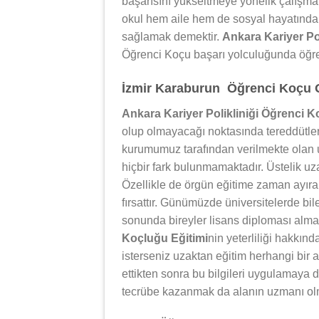
başarısını yükseltmeye yönelik çalışm
okul hem aile hem de sosyal hayatında 
sağlamak demektir.
Ankara Kariyer Po
Öğrenci Koçu başarı yolculuğunda öğren
İzmir Karaburun Öğrenci Koçu Ol
Ankara Kariyer Polikliniği Öğrenci K
olup olmayacağı noktasında tereddütler 
kurumumuz tarafından verilmekte olan u
hiçbir fark bulunmamaktadır. Üstelik uza
Özellikle de örgün eğitime zaman ayıram
fırsattır. Günümüzde üniversitelerde bil
sonunda bireyler lisans diploması alm
Koçluğu Eğitimi
nin yeterliliği hakkın
isterseniz uzaktan eğitim herhangi bir a
ettikten sonra bu bilgileri uygulamaya
tecrübe kazanmak da alanın uzmanı ol