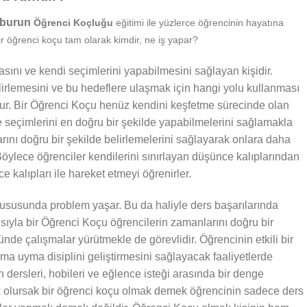
raburun
Öğrenci Koçluğu
eğitimi ile yüzlerce öğrencinin hayatına
r öğrenci koçu tam olarak kimdir, ne iş yapar?
sını ve kendi seçimlerini yapabilmesini sağlayan kişidir.
irlemesini ve bu hedeflere ulaşmak için hangi yolu kullanması
nur. Bir Öğrenci Koçu henüz kendini keşfetme sürecinde olan
e seçimlerini en doğru bir şekilde yapabilmelerini sağlamakla
larını doğru bir şekilde belirlemelerini sağlayarak onlara daha
öylece öğrenciler kendilerini sınırlayan düşünce kalıplarından
 kalıpları ile hareket etmeyi öğrenirler.
susunda problem yaşar. Bu da haliyle ders başarılarında
ısıyla bir Öğrenci Koçu öğrencilerin zamanlarını doğru bir
nde çalışmalar yürütmekle de görevlidir. Öğrencinin etkili bir
ma uyma disiplini geliştirmesini sağlayacak faaliyetlerde
 dersleri, hobileri ve eğlence isteği arasında bir denge
k olursak bir öğrenci koçu olmak demek öğrencinin sadece ders