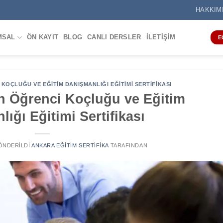
HAKKIM
MSAL
ÖN KAYIT
BLOG
CANLI DERSLER
İLETIŞIM
E
KOÇLUĞU VE EĞITIM DANIŞMANLIĞI EĞITIMI SERTIFIKASI
n Öğrenci Koçluğu ve Eğitim
ığı Eğitimi Sertifikası
GÖNDERILDI
ANKARA EĞITIM SERTIFIKA
TARAFINDAN