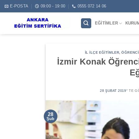
Skip
E-POSTA
09:00 - 19:00
0555 072 14 06
to
content
EĞITIMLER
KURU
İL İLÇE EĞITIMLER
,
ÖĞRENCI 
İzmir Konak Öğrenc
Eğ
28 ŞUBAT 2019
’' TE 
28
Şub