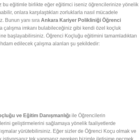
bu eğitimle birlikte eğer eğitimci iseniz öğrencilerinize yönelik
abilir, onlara karşılaştıkları zorluklarla nasıl mücadele
iz. Bunun yanı sıra
Ankara Kariyer Polikliniği Öğrenci
da çalışma imkanı bulabileceğiniz gibi kendi özel koçluk
rine başlayabilirsiniz. Öğrenci Koçluğu eğitimini tamamladıktan
stihdam edilecek çalışma alanları şu şekildedir:
Koçluğu ve Eğitim Danışmanlığı
ile Öğrencilerin
lerini geliştirmelerini sağlamaya yönelik faaliyetlerde
lışmalar yürütebilirsiniz. Eğer sizler de Öğrenci Koçu olmak ve
 istiyorsanız tek yapmanız gereken bizimle iletişime geçmek