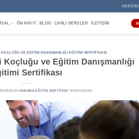
HAKKIM
MSAL
ÖN KAYIT
BLOG
CANLI DERSLER
İLETIŞIM
E
KOÇLUĞU VE EĞITIM DANIŞMANLIĞI EĞITIMI SERTIFIKASI
i Koçluğu ve Eğitim Danışmanlığı
itimi Sertifikası
GÖNDERILDI
ANKARA EĞITIM SERTIFIKA
TARAFINDAN