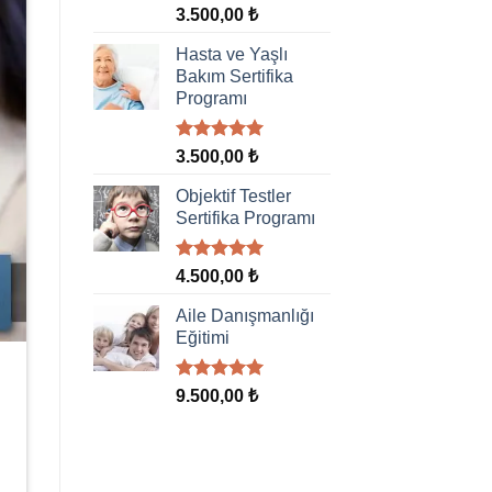
5 üzerinden
3.500,00
₺
5.00
oy
aldı
Hasta ve Yaşlı
Bakım Sertifika
Programı
5 üzerinden
3.500,00
₺
5.00
oy
aldı
Objektif Testler
Sertifika Programı
5 üzerinden
4.500,00
₺
5.00
oy
aldı
Aile Danışmanlığı
Eğitimi
5 üzerinden
9.500,00
₺
5.00
oy
aldı