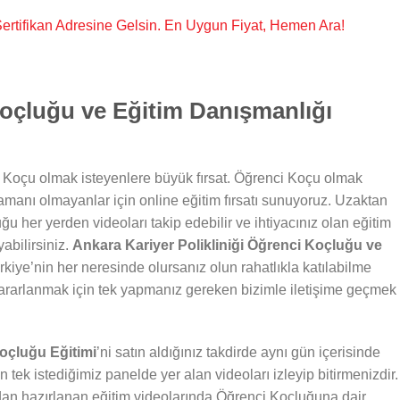
, Sertifikan Adresine Gelsin. En Uygun Fiyat, Hemen Ara!
oçluğu ve Eğitim Danışmanlığı
 Koçu olmak isteyenlere büyük fırsat. Öğrenci Koçu olmak
zamanı olmayanlar için online eğitim fırsatı sunuyoruz. Uzaktan
ğu her yerden videoları takip edebilir ve ihtiyacınız olan eğitim
abilirsiniz.
Ankara Kariyer Polikliniği Öğrenci Koçluğu ve
kiye’nin her neresinde olursanız olun rahatlıkla katılabilme
ararlanmak için tek yapmanız gereken bizimle iletişime geçmek
Koçluğu Eğitimi
’ni satın aldığınız takdirde aynı gün içerisinde
n tek istediğimiz panelde yer alan videoları izleyip bitirmenizdir.
dan hazırlanan eğitim videolarında Öğrenci Koçluğuna dair