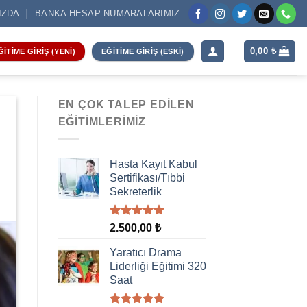
IZDA
BANKA HESAP NUMARALARIMIZ
0,00
₺
ĞITIME GIRIŞ (YENI)
EĞITIME GIRIŞ (ESKI)
EN ÇOK TALEP EDILEN
EĞITIMLERIMIZ
Hasta Kayıt Kabul
Sertifikası/Tıbbi
Sekreterlik
5 üzerinden
2.500,00
₺
5.00
oy
aldı
Yaratıcı Drama
Liderliği Eğitimi 320
Saat