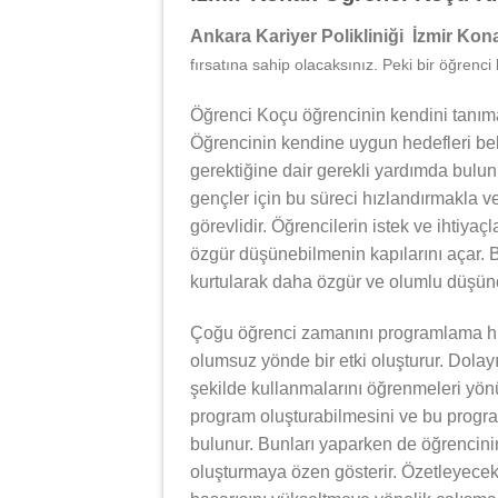
Ankara Kariyer Polikliniği İzmir Ko
fırsatına sahip olacaksınız. Peki bir öğrenci
Öğrenci Koçu öğrencinin kendini tanıma
Öğrencinin kendine uygun hedefleri bel
gerektiğine dair gerekli yardımda bulu
gençler için bu süreci hızlandırmakla v
görevlidir. Öğrencilerin istek ve ihtiyaç
özgür düşünebilmenin kapılarını açar. B
kurtularak daha özgür ve olumlu düşünce
Çoğu öğrenci zamanını programlama hu
olumsuz yönde bir etki oluşturur. Dolay
şekilde kullanmalarını öğrenmeleri yönü
program oluşturabilmesini ve bu progra
bulunur. Bunları yaparken de öğrencinin
oluşturmaya özen gösterir. Özetleyece