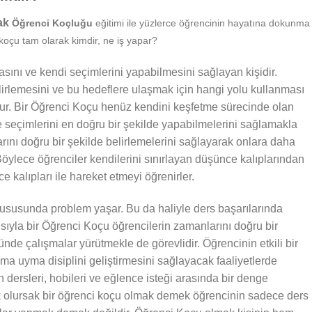
nak
Öğrenci Koçluğu
eğitimi ile yüzlerce öğrencinin hayatına dokunma
 koçu tam olarak kimdir, ne iş yapar?
sını ve kendi seçimlerini yapabilmesini sağlayan kişidir.
irlemesini ve bu hedeflere ulaşmak için hangi yolu kullanması
nur. Bir Öğrenci Koçu henüz kendini keşfetme sürecinde olan
e seçimlerini en doğru bir şekilde yapabilmelerini sağlamakla
larını doğru bir şekilde belirlemelerini sağlayarak onlara daha
öylece öğrenciler kendilerini sınırlayan düşünce kalıplarından
 kalıpları ile hareket etmeyi öğrenirler.
susunda problem yaşar. Bu da haliyle ders başarılarında
ısıyla bir Öğrenci Koçu öğrencilerin zamanlarını doğru bir
nde çalışmalar yürütmekle de görevlidir. Öğrencinin etkili bir
ma uyma disiplini geliştirmesini sağlayacak faaliyetlerde
 dersleri, hobileri ve eğlence isteği arasında bir denge
k olursak bir öğrenci koçu olmak demek öğrencinin sadece ders