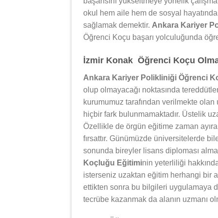
başarısını yükseltmeye yönelik çalışm
okul hem aile hem de sosyal hayatında 
sağlamak demektir.
Ankara Kariyer Po
Öğrenci Koçu başarı yolculuğunda öğren
İzmir Konak Öğrenci Koçu Olmak 
Ankara Kariyer Polikliniği Öğrenci K
olup olmayacağı noktasında tereddütler 
kurumumuz tarafından verilmekte olan u
hiçbir fark bulunmamaktadır. Üstelik uza
Özellikle de örgün eğitime zaman ayıram
fırsattır. Günümüzde üniversitelerde bil
sonunda bireyler lisans diploması alm
Koçluğu Eğitimi
nin yeterliliği hakkın
isterseniz uzaktan eğitim herhangi bir a
ettikten sonra bu bilgileri uygulamaya
tecrübe kazanmak da alanın uzmanı ol