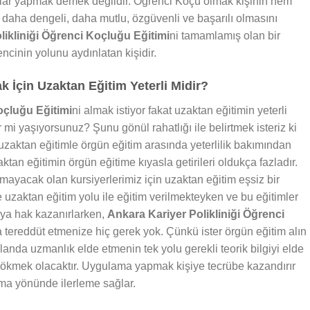
alar yapmak demek değildir. Öğrenci Koçu olmak kişinin hem
daha dengeli, daha mutlu, özgüvenli ve başarılı olmasını
likliniği Öğrenci Koçluğu Eğitimi
ni tamamlamış olan bir
cinin yolunu aydınlatan kişidir.
İçin Uzaktan Eğitim Yeterli Midir?
oçluğu Eğitimi
ni almak istiyor fakat uzaktan eğitimin yeterli
mi yaşıyorsunuz? Şunu gönül rahatlığı ile belirtmek isteriz ki
zaktan eğitimle örgün eğitim arasında yeterlilik bakımından
ktan eğitimin örgün eğitime kıyasla getirileri oldukça fazladır.
ayacak olan kursiyerlerimiz için uzaktan eğitim eşsiz bir
e uzaktan eğitim yolu ile eğitim verilmekteyken ve bu eğitimler
aya hak kazanırlarken,
Ankara Kariyer Polikliniği Öğrenci
da tereddüt etmenize hiç gerek yok. Çünkü ister örgün eğitim alın
landa uzmanlık elde etmenin tek yolu gerekli teorik bilgiyi elde
 dökmek olacaktır. Uygulama yapmak kişiye tecrübe kazandırır
ma yönünde ilerleme sağlar.