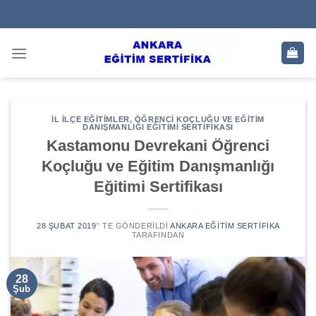
Skip
to
content
İL İLÇE EĞITIMLER
,
ÖĞRENCI KOÇLUĞU VE EĞITIM
DANIŞMANLIĞI EĞITIMI SERTIFIKASI
Kastamonu Devrekani Öğrenci
Koçluğu ve Eğitim Danışmanlığı
Eğitimi Sertifikası
28 ŞUBAT 2019
’' TE GÖNDERILDI
ANKARA EĞITIM SERTIFIKA
TARAFINDAN
28
Şub