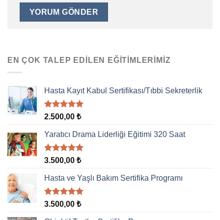
EN ÇOK TALEP EDILEN EĞITIMLERIMIZ
Hasta Kayıt Kabul Sertifikası/Tıbbi Sekreterlik
5 üzerinden
2.500,00
₺
5.00
oy
aldı
Yaratıcı Drama Liderliği Eğitimi 320 Saat
5 üzerinden
3.500,00
₺
5.00
oy
aldı
Hasta ve Yaşlı Bakım Sertifika Programı
5 üzerinden
3.500,00
₺
5.00
oy
aldı