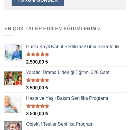
EN ÇOK TALEP EDILEN EĞITIMLERIMIZ
Hasta Kayıt Kabul Sertifikası/Tıbbi Sekreterlik
5 üzerinden
2.500,00
₺
5.00
oy
aldı
Yaratıcı Drama Liderliği Eğitimi 320 Saat
5 üzerinden
3.500,00
₺
5.00
oy
aldı
Hasta ve Yaşlı Bakım Sertifika Programı
5 üzerinden
3.500,00
₺
5.00
oy
aldı
Objektif Testler Sertifika Programı