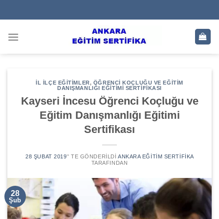
Skip
to
content
İL İLÇE EĞITIMLER
,
ÖĞRENCI KOÇLUĞU VE EĞITIM
DANIŞMANLIĞI EĞITIMI SERTIFIKASI
Kayseri İncesu Öğrenci Koçluğu ve
Eğitim Danışmanlığı Eğitimi
Sertifikası
28 ŞUBAT 2019
’' TE GÖNDERILDI
ANKARA EĞITIM SERTIFIKA
TARAFINDAN
28
Şub