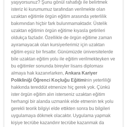
yaşıyorsunuz? Şunu gönül rahatlığı ile belirtmek
isteriz ki kurumumuz tarafından verilmekte olan
uzaktan eğitimle örgün eğitim arasında yeterlilik
bakımından hiçbir fark bulunmamaktadır. Üstelik
uzaktan eğitimin örgün eğitime kıyasla getirileri
oldukça fazladır. Özellikle de örgün eğitime zaman
ayıramayacak olan kursiyerlerimiz için uzaktan
eğitim eşsiz bir fırsattır. Günümüzde üniversitelerde
bile uzaktan eğitim yolu ile eğitim verilmekteyken ve
bu eğitimler sonunda bireyler lisans diploması
almaya hak kazanırlarken,
Ankara Kariyer
Polikliniği Öğrenci Koçluğu Eğitimi
nin yeterliliği
hakkında tereddüt etmenize hiç gerek yok. Çünkü
ister örgün eğitim alın isterseniz uzaktan eğitim
herhangi bir alanda uzmanlık elde etmenin tek yolu
gerekli teorik bilgiyi elde ettikten sonra bu bilgileri
uygulamaya dökmek olacaktır. Uygulama yapmak
kişiye tecrübe kazandırır tecrübe kazanmak da