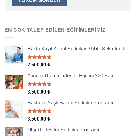
EN ÇOK TALEP EDILEN EĞITIMLERIMIZ
Hasta Kayıt Kabul Sertifikası/Tıbbi Sekreterlik
5 üzerinden
2.500,00
₺
5.00
oy
aldı
Yaratıcı Drama Liderliği Eğitimi 320 Saat
5 üzerinden
3.500,00
₺
5.00
oy
aldı
Hasta ve Yaşlı Bakım Sertifika Programı
5 üzerinden
3.500,00
₺
5.00
oy
aldı
Objektif Testler Sertifika Programı