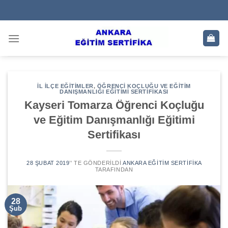
Skip
to
content
İL İLÇE EĞITIMLER
,
ÖĞRENCI KOÇLUĞU VE EĞITIM
DANIŞMANLIĞI EĞITIMI SERTIFIKASI
Kayseri Tomarza Öğrenci Koçluğu
ve Eğitim Danışmanlığı Eğitimi
Sertifikası
28 ŞUBAT 2019
’' TE GÖNDERILDI
ANKARA EĞITIM SERTIFIKA
TARAFINDAN
28
Şub