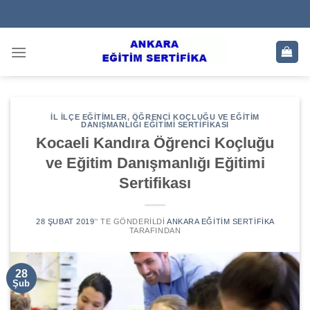
Skip
to
content
İL İLÇE EĞITIMLER
,
ÖĞRENCI KOÇLUĞU VE EĞITIM
DANIŞMANLIĞI EĞITIMI SERTIFIKASI
Kocaeli Kandıra Öğrenci Koçluğu
ve Eğitim Danışmanlığı Eğitimi
Sertifikası
28 ŞUBAT 2019
’' TE GÖNDERILDI
ANKARA EĞITIM SERTIFIKA
TARAFINDAN
28
Şub