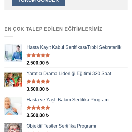
EN ÇOK TALEP EDILEN EĞITIMLERIMIZ
Hasta Kayıt Kabul Sertifikası/Tıbbi Sekreterlik
5 üzerinden
2.500,00
₺
5.00
oy
aldı
Yaratıcı Drama Liderliği Eğitimi 320 Saat
5 üzerinden
3.500,00
₺
5.00
oy
aldı
Hasta ve Yaşlı Bakım Sertifika Programı
5 üzerinden
3.500,00
₺
5.00
oy
aldı
Objektif Testler Sertifika Programı