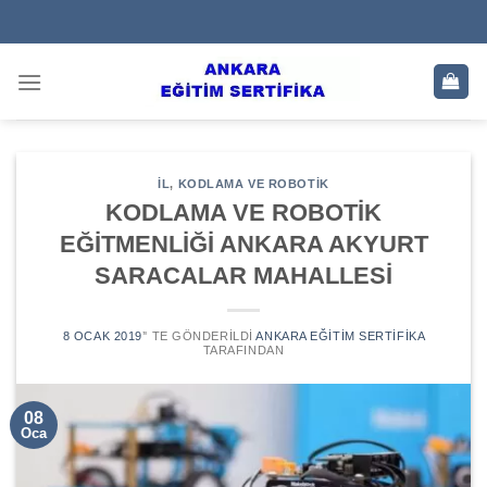
Skip
to
content
IL
,
KODLAMA VE ROBOTIK
KODLAMA VE ROBOTİK
EĞİTMENLİĞİ ANKARA AKYURT
SARACALAR MAHALLESİ
8 OCAK 2019
’' TE GÖNDERILDI
ANKARA EĞITIM SERTIFIKA
TARAFINDAN
08
Oca