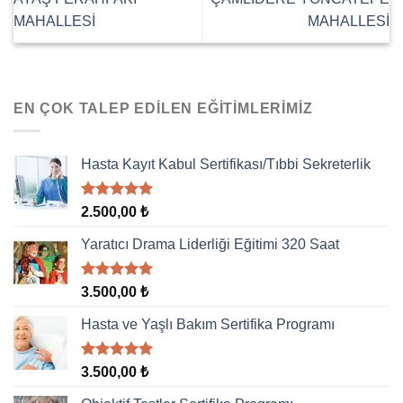
MAHALLESİ
MAHALLESİ
EN ÇOK TALEP EDILEN EĞITIMLERIMIZ
Hasta Kayıt Kabul Sertifikası/Tıbbi Sekreterlik
5 üzerinden
2.500,00
₺
5.00
oy
aldı
Yaratıcı Drama Liderliği Eğitimi 320 Saat
5 üzerinden
3.500,00
₺
5.00
oy
aldı
Hasta ve Yaşlı Bakım Sertifika Programı
5 üzerinden
3.500,00
₺
5.00
oy
aldı