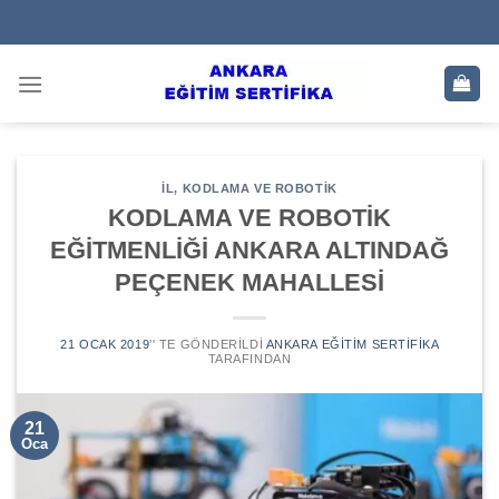
Skip
to
content
IL
,
KODLAMA VE ROBOTIK
KODLAMA VE ROBOTİK
EĞİTMENLİĞİ ANKARA ALTINDAĞ
PEÇENEK MAHALLESİ
21 OCAK 2019
’' TE GÖNDERILDI
ANKARA EĞITIM SERTIFIKA
TARAFINDAN
21
Oca