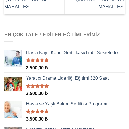
MAHALLESİ
MAHALLESİ
EN ÇOK TALEP EDILEN EĞITIMLERIMIZ
Hasta Kayıt Kabul Sertifikası/Tıbbi Sekreterlik
5 üzerinden
2.500,00
₺
5.00
oy
aldı
Yaratıcı Drama Liderliği Eğitimi 320 Saat
5 üzerinden
3.500,00
₺
5.00
oy
aldı
Hasta ve Yaşlı Bakım Sertifika Programı
5 üzerinden
3.500,00
₺
5.00
oy
aldı